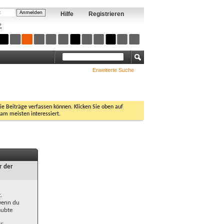
Hilfe
Registrieren
?
Erweiterte Suche
Sie Beiträge verfassen können. Klicken Sie oben auf
 am meisten interessiert.
r der
.
 wenn du
aubte