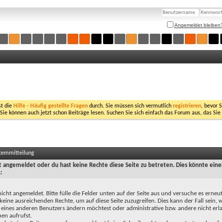
Angemeldet bleiben
st die
Hilfe - Häufig gestellte Fragen
durch. Sie müssen sich vermutlich
registrieren
, bevor 
 Sie können auch jetzt schon Beiträge lesen. Suchen Sie sich einfach das Forum aus, das Sie
stemmitteilung
ht angemeldet oder du hast keine Rechte diese Seite zu betreten. Dies könnte eine
:
nicht angemeldet. Bitte fülle die Felder unten auf der Seite aus und versuche es erneut
keine ausreichenden Rechte, um auf diese Seite zuzugreifen. Dies kann der Fall sein,
 eines anderen Benutzers ändern möchtest oder administrative bzw. andere nicht erl
en aufrufst.