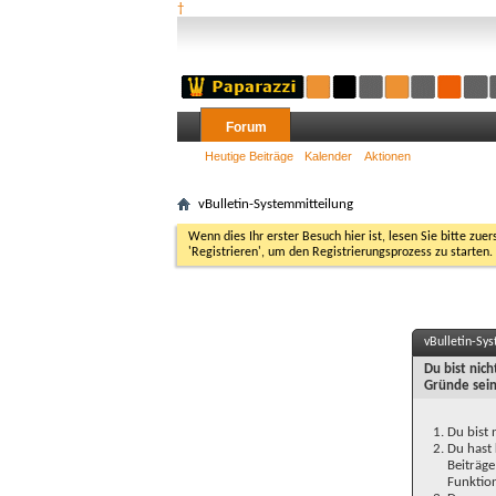
†
Forum
Heutige Beiträge
Kalender
Aktionen
vBulletin-Systemmitteilung
Wenn dies Ihr erster Besuch hier ist, lesen Sie bitte zuer
'Registrieren', um den Registrierungsprozess zu starten.
vBulletin-Sy
Du bist nic
Gründe sein
Du bist 
Du hast 
Beiträge
Funktion