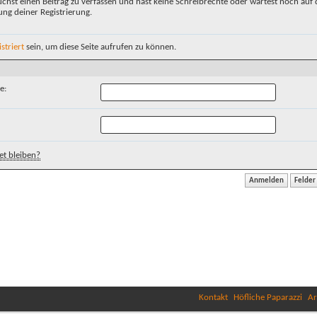
chst einen Beitrag zu verfassen und hast keine Schreibrechte oder wartest noch auf 
ung deiner Registrierung.
istriert
sein, um diese Seite aufrufen zu können.
e:
t bleiben?
Kontakt
Höfliche Paparazzi
Ar