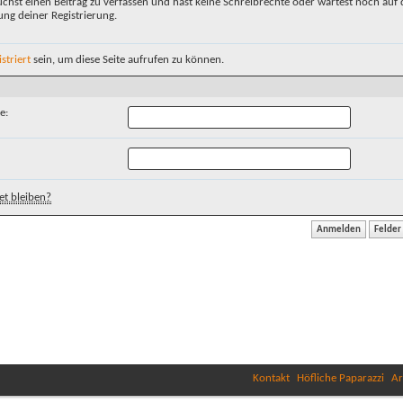
chst einen Beitrag zu verfassen und hast keine Schreibrechte oder wartest noch auf 
ung deiner Registrierung.
istriert
sein, um diese Seite aufrufen zu können.
e:
t bleiben?
Kontakt
Höfliche Paparazzi
Ar