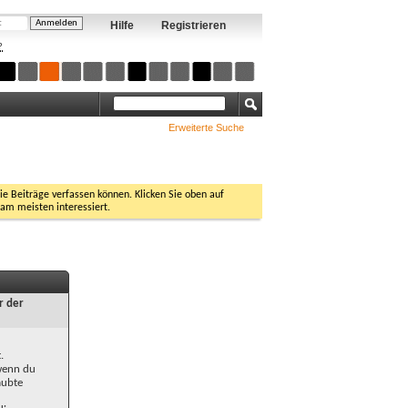
Hilfe
Registrieren
?
Erweiterte Suche
Sie Beiträge verfassen können. Klicken Sie oben auf
 am meisten interessiert.
r der
.
 wenn du
aubte