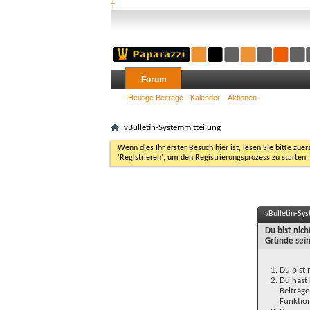
†
Forum
Heutige Beiträge
Kalender
Aktionen
vBulletin-Systemmitteilung
Wenn dies Ihr erster Besuch hier ist, lesen Sie bitte zuer
'Registrieren', um den Registrierungsprozess zu starten.
vBulletin-Sy
Du bist nic
Gründe sein
Du bist 
Du hast 
Beiträge
Funktion