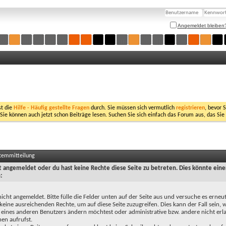
Angemeldet bleiben
st die
Hilfe - Häufig gestellte Fragen
durch. Sie müssen sich vermutlich
registrieren
, bevor 
 Sie können auch jetzt schon Beiträge lesen. Suchen Sie sich einfach das Forum aus, das Sie
stemmitteilung
ht angemeldet oder du hast keine Rechte diese Seite zu betreten. Dies könnte eine
:
nicht angemeldet. Bitte fülle die Felder unten auf der Seite aus und versuche es erneut
keine ausreichenden Rechte, um auf diese Seite zuzugreifen. Dies kann der Fall sein,
 eines anderen Benutzers ändern möchtest oder administrative bzw. andere nicht erl
en aufrufst.