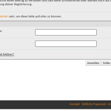
chst einen Beitrag zu verfassen und hast keine Schreibrechte oder wartest noch auf 
ung deiner Registrierung.
istriert
sein, um diese Seite aufrufen zu können.
e:
t bleiben?
Kontakt
Höfliche Paparazzi
Ar