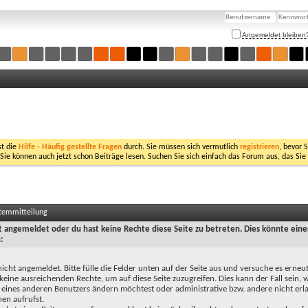
Angemeldet bleiben
st die
Hilfe - Häufig gestellte Fragen
durch. Sie müssen sich vermutlich
registrieren
, bevor 
 Sie können auch jetzt schon Beiträge lesen. Suchen Sie sich einfach das Forum aus, das Sie
stemmitteilung
ht angemeldet oder du hast keine Rechte diese Seite zu betreten. Dies könnte eine
:
nicht angemeldet. Bitte fülle die Felder unten auf der Seite aus und versuche es erneut
keine ausreichenden Rechte, um auf diese Seite zuzugreifen. Dies kann der Fall sein,
 eines anderen Benutzers ändern möchtest oder administrative bzw. andere nicht erl
en aufrufst.