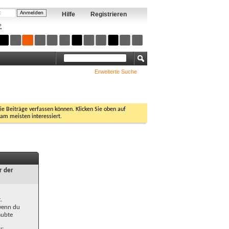
Hilfe
Registrieren
?
Erweiterte Suche
Sie Beiträge verfassen können. Klicken Sie oben auf
 am meisten interessiert.
r der
.
 wenn du
aubte