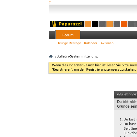
†
Forum
Heutige Beiträge
Kalender
Aktionen
vBulletin-Systemmitteilung
Wenn dies Ihr erster Besuch hier ist, lesen Sie bitte zuer
'Registrieren', um den Registrierungsprozess zu starten.
vBulletin-Sy
Du bist nic
Gründe sein
Du bist 
Du hast 
Beiträge
Funktion