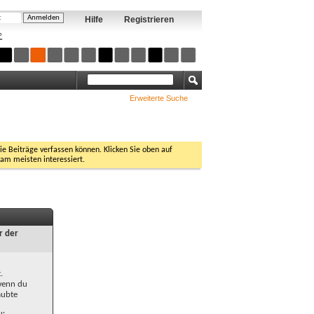
Hilfe
Registrieren
?
Erweiterte Suche
Sie Beiträge verfassen können. Klicken Sie oben auf
 am meisten interessiert.
r der
.
 wenn du
aubte