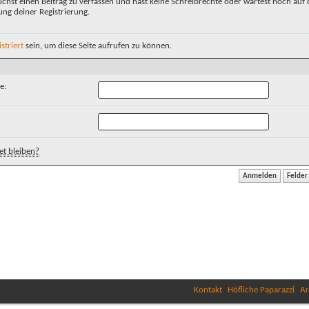
chst einen Beitrag zu verfassen und hast keine Schreibrechte oder wartest noch auf 
ung deiner Registrierung.
istriert
sein, um diese Seite aufrufen zu können.
e:
t bleiben?
Kontakt
Höfliche Paparazzi
Ar