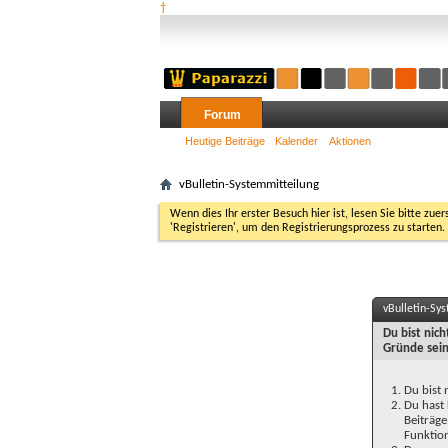
†
Forum
Heutige Beiträge
Kalender
Aktionen
vBulletin-Systemmitteilung
Wenn dies Ihr erster Besuch hier ist, lesen Sie bitte zuer
'Registrieren', um den Registrierungsprozess zu starten.
vBulletin-Sy
Du bist nic
Gründe sein
Du bist 
Du hast 
Beiträge
Funktion