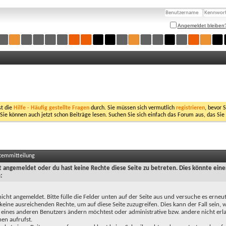
Angemeldet bleiben
st die
Hilfe - Häufig gestellte Fragen
durch. Sie müssen sich vermutlich
registrieren
, bevor 
 Sie können auch jetzt schon Beiträge lesen. Suchen Sie sich einfach das Forum aus, das Sie
stemmitteilung
ht angemeldet oder du hast keine Rechte diese Seite zu betreten. Dies könnte eine
:
nicht angemeldet. Bitte fülle die Felder unten auf der Seite aus und versuche es erneut
keine ausreichenden Rechte, um auf diese Seite zuzugreifen. Dies kann der Fall sein,
 eines anderen Benutzers ändern möchtest oder administrative bzw. andere nicht erl
en aufrufst.