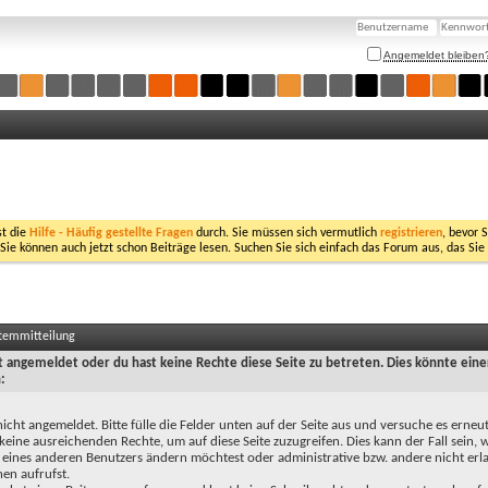
Angemeldet bleiben
st die
Hilfe - Häufig gestellte Fragen
durch. Sie müssen sich vermutlich
registrieren
, bevor 
 Sie können auch jetzt schon Beiträge lesen. Suchen Sie sich einfach das Forum aus, das Sie
stemmitteilung
ht angemeldet oder du hast keine Rechte diese Seite zu betreten. Dies könnte eine
:
nicht angemeldet. Bitte fülle die Felder unten auf der Seite aus und versuche es erneut
keine ausreichenden Rechte, um auf diese Seite zuzugreifen. Dies kann der Fall sein,
 eines anderen Benutzers ändern möchtest oder administrative bzw. andere nicht erl
en aufrufst.