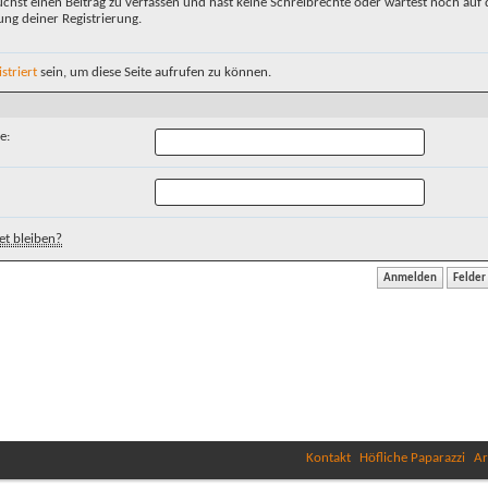
chst einen Beitrag zu verfassen und hast keine Schreibrechte oder wartest noch auf 
ung deiner Registrierung.
istriert
sein, um diese Seite aufrufen zu können.
e:
t bleiben?
Kontakt
Höfliche Paparazzi
Ar