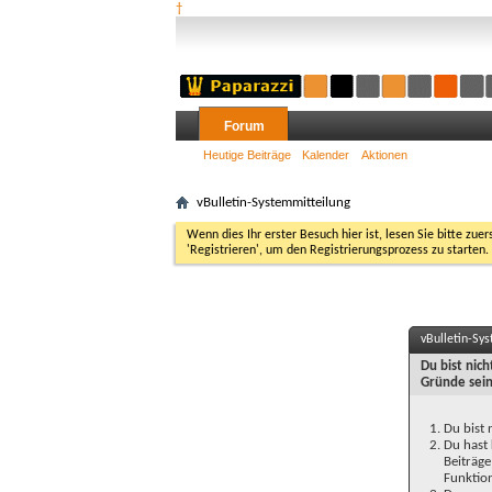
†
Forum
Heutige Beiträge
Kalender
Aktionen
vBulletin-Systemmitteilung
Wenn dies Ihr erster Besuch hier ist, lesen Sie bitte zuer
'Registrieren', um den Registrierungsprozess zu starten.
vBulletin-Sy
Du bist nic
Gründe sein
Du bist 
Du hast 
Beiträge
Funktion