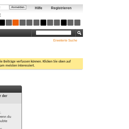
Hilfe
Registrieren
?
Erweiterte Suche
Sie Beiträge verfassen können. Klicken Sie oben auf
 am meisten interessiert.
r der
.
 wenn du
aubte