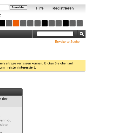
Hilfe
Registrieren
?
Erweiterte Suche
Sie Beiträge verfassen können. Klicken Sie oben auf
 am meisten interessiert.
r der
.
 wenn du
aubte