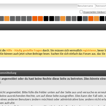
Angemeldet bleiben
st die
Hilfe - Häufig gestellte Fragen
durch. Sie müssen sich vermutlich
registrieren
, bevor 
 Sie können auch jetzt schon Beiträge lesen. Suchen Sie sich einfach das Forum aus, das Sie
stemmitteilung
ht angemeldet oder du hast keine Rechte diese Seite zu betreten. Dies könnte eine
:
nicht angemeldet. Bitte fülle die Felder unten auf der Seite aus und versuche es erneut
keine ausreichenden Rechte, um auf diese Seite zuzugreifen. Dies kann der Fall sein,
 eines anderen Benutzers ändern möchtest oder administrative bzw. andere nicht erl
en aufrufst.