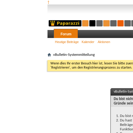
†
Forum
Heutige Beiträge
Kalender
Aktionen
vBulletin-Systemmitteilung
Wenn dies Ihr erster Besuch hier ist, lesen Sie bitte zuer
'Registrieren', um den Registrierungsprozess zu starten.
vBulletin-Sy
Du bist nic
Gründe sein
Du bist 
Du hast 
Beiträge
Funktion