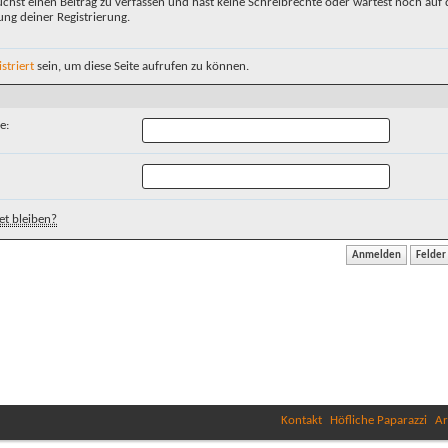
chst einen Beitrag zu verfassen und hast keine Schreibrechte oder wartest noch auf 
ung deiner Registrierung.
istriert
sein, um diese Seite aufrufen zu können.
e:
t bleiben?
Kontakt
Höfliche Paparazzi
Ar