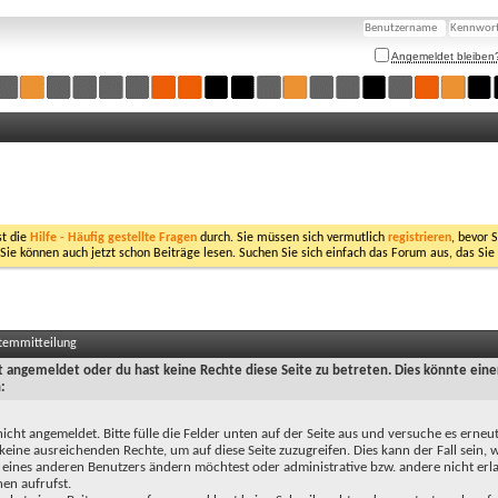
Angemeldet bleiben
st die
Hilfe - Häufig gestellte Fragen
durch. Sie müssen sich vermutlich
registrieren
, bevor 
 Sie können auch jetzt schon Beiträge lesen. Suchen Sie sich einfach das Forum aus, das Sie
stemmitteilung
ht angemeldet oder du hast keine Rechte diese Seite zu betreten. Dies könnte eine
:
nicht angemeldet. Bitte fülle die Felder unten auf der Seite aus und versuche es erneut
keine ausreichenden Rechte, um auf diese Seite zuzugreifen. Dies kann der Fall sein,
 eines anderen Benutzers ändern möchtest oder administrative bzw. andere nicht erl
en aufrufst.