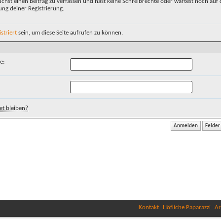
chst einen Beitrag zu verfassen und hast keine Schreibrechte oder wartest noch auf 
ung deiner Registrierung.
istriert
sein, um diese Seite aufrufen zu können.
e:
t bleiben?
Kontakt
Höfliche Paparazzi
Ar