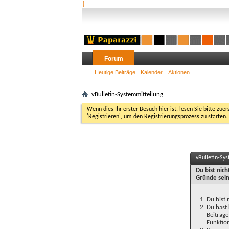
†
Forum
Heutige Beiträge
Kalender
Aktionen
vBulletin-Systemmitteilung
Wenn dies Ihr erster Besuch hier ist, lesen Sie bitte zuer
'Registrieren', um den Registrierungsprozess zu starten.
vBulletin-Sy
Du bist nic
Gründe sein
Du bist 
Du hast 
Beiträge
Funktion