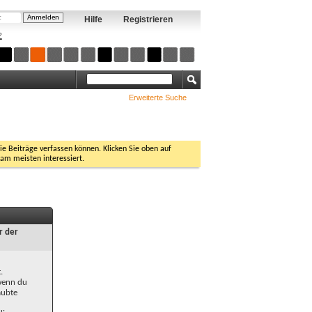
Hilfe
Registrieren
?
Erweiterte Suche
Sie Beiträge verfassen können. Klicken Sie oben auf
 am meisten interessiert.
r der
.
 wenn du
aubte