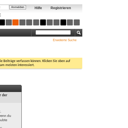
Hilfe
Registrieren
?
Erweiterte Suche
Sie Beiträge verfassen können. Klicken Sie oben auf
 am meisten interessiert.
r der
.
 wenn du
aubte