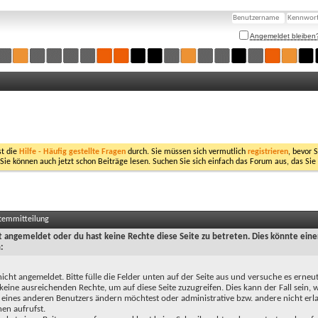
Angemeldet bleiben
st die
Hilfe - Häufig gestellte Fragen
durch. Sie müssen sich vermutlich
registrieren
, bevor 
 Sie können auch jetzt schon Beiträge lesen. Suchen Sie sich einfach das Forum aus, das Sie
stemmitteilung
ht angemeldet oder du hast keine Rechte diese Seite zu betreten. Dies könnte eine
:
nicht angemeldet. Bitte fülle die Felder unten auf der Seite aus und versuche es erneut
keine ausreichenden Rechte, um auf diese Seite zuzugreifen. Dies kann der Fall sein,
 eines anderen Benutzers ändern möchtest oder administrative bzw. andere nicht erl
en aufrufst.