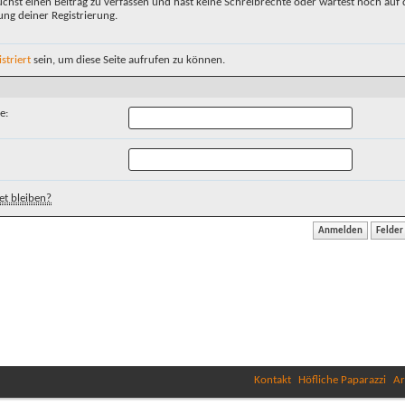
chst einen Beitrag zu verfassen und hast keine Schreibrechte oder wartest noch auf 
ung deiner Registrierung.
istriert
sein, um diese Seite aufrufen zu können.
e:
t bleiben?
Kontakt
Höfliche Paparazzi
Ar