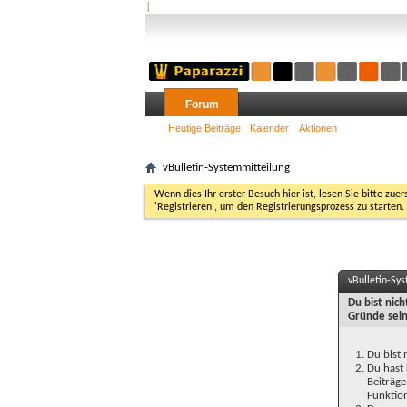
†
Forum
Heutige Beiträge
Kalender
Aktionen
vBulletin-Systemmitteilung
Wenn dies Ihr erster Besuch hier ist, lesen Sie bitte zuer
'Registrieren', um den Registrierungsprozess zu starten.
vBulletin-Sy
Du bist nic
Gründe sein
Du bist 
Du hast 
Beiträge
Funktion