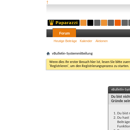
†
Forum
Heutige Beiträge
Kalender
Aktionen
vBulletin-Systemmitteilung
Wenn dies Ihr erster Besuch hier ist, lesen Sie bitte zuer
'Registrieren', um den Registrierungsprozess zu starten.
vBulletin-Sy
Du bist nic
Gründe sein
Du bist 
Du hast 
Beiträge
Funktion