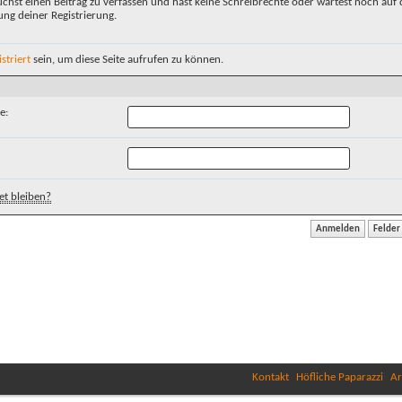
chst einen Beitrag zu verfassen und hast keine Schreibrechte oder wartest noch auf 
ung deiner Registrierung.
istriert
sein, um diese Seite aufrufen zu können.
e:
t bleiben?
Kontakt
Höfliche Paparazzi
Ar