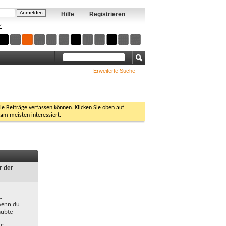
Hilfe
Registrieren
?
Erweiterte Suche
Sie Beiträge verfassen können. Klicken Sie oben auf
 am meisten interessiert.
r der
.
 wenn du
aubte