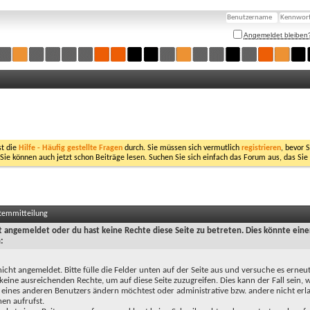
Angemeldet bleiben
st die
Hilfe - Häufig gestellte Fragen
durch. Sie müssen sich vermutlich
registrieren
, bevor 
 Sie können auch jetzt schon Beiträge lesen. Suchen Sie sich einfach das Forum aus, das Sie
stemmitteilung
ht angemeldet oder du hast keine Rechte diese Seite zu betreten. Dies könnte eine
:
nicht angemeldet. Bitte fülle die Felder unten auf der Seite aus und versuche es erneut
keine ausreichenden Rechte, um auf diese Seite zuzugreifen. Dies kann der Fall sein,
 eines anderen Benutzers ändern möchtest oder administrative bzw. andere nicht erl
en aufrufst.