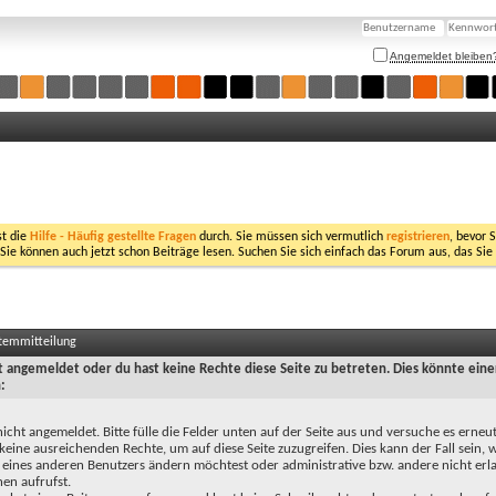
Angemeldet bleiben
st die
Hilfe - Häufig gestellte Fragen
durch. Sie müssen sich vermutlich
registrieren
, bevor 
 Sie können auch jetzt schon Beiträge lesen. Suchen Sie sich einfach das Forum aus, das Sie
stemmitteilung
ht angemeldet oder du hast keine Rechte diese Seite zu betreten. Dies könnte eine
:
nicht angemeldet. Bitte fülle die Felder unten auf der Seite aus und versuche es erneut
keine ausreichenden Rechte, um auf diese Seite zuzugreifen. Dies kann der Fall sein,
 eines anderen Benutzers ändern möchtest oder administrative bzw. andere nicht erl
en aufrufst.