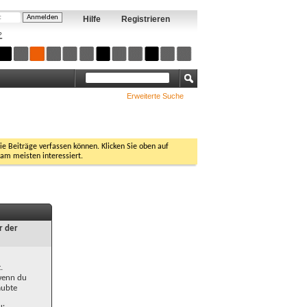
Hilfe
Registrieren
?
Erweiterte Suche
Sie Beiträge verfassen können. Klicken Sie oben auf
 am meisten interessiert.
r der
.
 wenn du
aubte