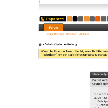
†
Forum
Heutige Beiträge
Kalender
Aktionen
vBulletin-Systemmitteilung
Wenn dies Ihr erster Besuch hier ist, lesen Sie bitte zuer
'Registrieren', um den Registrierungsprozess zu starten.
vBulletin-Sy
Du bist nic
Gründe sein
Du bist 
Du hast 
Beiträge
Funktion