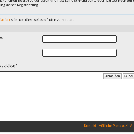
chst einen Beitrag zu verfassen und hast keine Schreibrechte oder wartest noch auf 
ung deiner Registrierung.
istriert
sein, um diese Seite aufrufen zu können.
e:
t bleiben?
Kontakt
Höfliche Paparazzi
Ar