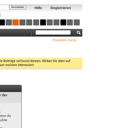
Hilfe
Registrieren
?
Erweiterte Suche
Sie Beiträge verfassen können. Klicken Sie oben auf
 am meisten interessiert.
r der
.
 wenn du
aubte