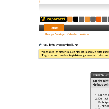
†
Forum
Heutige Beiträge
Kalender
Aktionen
vBulletin-Systemmitteilung
Wenn dies Ihr erster Besuch hier ist, lesen Sie bitte zuer
'Registrieren', um den Registrierungsprozess zu starten.
vBulletin-Sy
Du bist nic
Gründe sein
Du bist 
Du hast 
Beiträge
Funktion