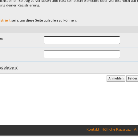
chst einen Beitrag zu verfassen und hast keine Schreibrechte oder wartest noch auf 
ung deiner Registrierung.
istriert
sein, um diese Seite aufrufen zu können.
e:
t bleiben?
Kontakt
Höfliche Paparazzi
Ar