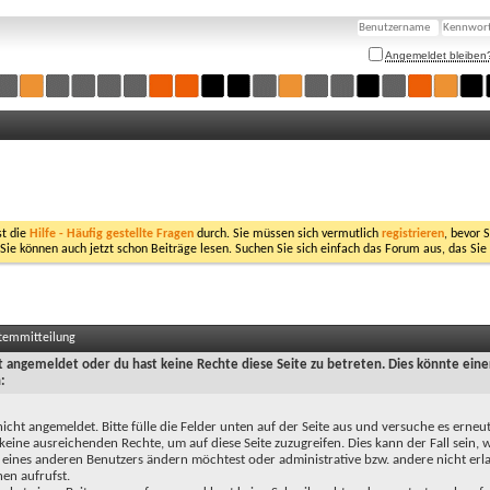
Angemeldet bleiben
st die
Hilfe - Häufig gestellte Fragen
durch. Sie müssen sich vermutlich
registrieren
, bevor 
 Sie können auch jetzt schon Beiträge lesen. Suchen Sie sich einfach das Forum aus, das Sie
stemmitteilung
ht angemeldet oder du hast keine Rechte diese Seite zu betreten. Dies könnte eine
:
nicht angemeldet. Bitte fülle die Felder unten auf der Seite aus und versuche es erneut
keine ausreichenden Rechte, um auf diese Seite zuzugreifen. Dies kann der Fall sein,
 eines anderen Benutzers ändern möchtest oder administrative bzw. andere nicht erl
en aufrufst.