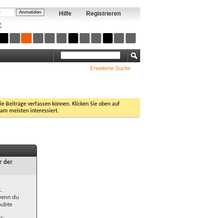
Hilfe
Registrieren
?
Erweiterte Suche
Sie Beiträge verfassen können. Klicken Sie oben auf
 am meisten interessiert.
r der
.
 wenn du
aubte