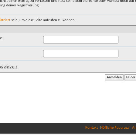
chst einen Beitrag zu verfassen und hast keine Schreibrechte oder wartest noch auf 
ung deiner Registrierung.
istriert
sein, um diese Seite aufrufen zu können.
e:
t bleiben?
Kontakt
Höfliche Paparazzi
Ar