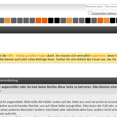
Angemeldet bleiben
st die
Hilfe - Häufig gestellte Fragen
durch. Sie müssen sich vermutlich
registrieren
, bevor 
 Sie können auch jetzt schon Beiträge lesen. Suchen Sie sich einfach das Forum aus, das Sie
stemmitteilung
ht angemeldet oder du hast keine Rechte diese Seite zu betreten. Dies könnte eine
:
nicht angemeldet. Bitte fülle die Felder unten auf der Seite aus und versuche es erneut
keine ausreichenden Rechte, um auf diese Seite zuzugreifen. Dies kann der Fall sein,
 eines anderen Benutzers ändern möchtest oder administrative bzw. andere nicht erl
en aufrufst.