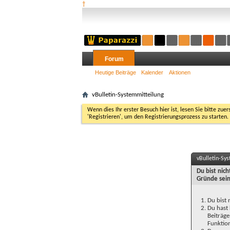
†
Forum
Heutige Beiträge
Kalender
Aktionen
vBulletin-Systemmitteilung
Wenn dies Ihr erster Besuch hier ist, lesen Sie bitte zuer
'Registrieren', um den Registrierungsprozess zu starten.
vBulletin-Sy
Du bist nic
Gründe sein
Du bist 
Du hast 
Beiträge
Funktion