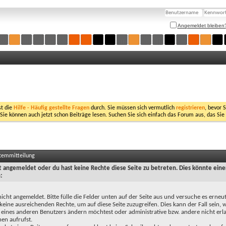
Angemeldet bleiben
st die
Hilfe - Häufig gestellte Fragen
durch. Sie müssen sich vermutlich
registrieren
, bevor 
 Sie können auch jetzt schon Beiträge lesen. Suchen Sie sich einfach das Forum aus, das Sie
stemmitteilung
ht angemeldet oder du hast keine Rechte diese Seite zu betreten. Dies könnte eine
:
nicht angemeldet. Bitte fülle die Felder unten auf der Seite aus und versuche es erneut
keine ausreichenden Rechte, um auf diese Seite zuzugreifen. Dies kann der Fall sein,
 eines anderen Benutzers ändern möchtest oder administrative bzw. andere nicht erl
en aufrufst.