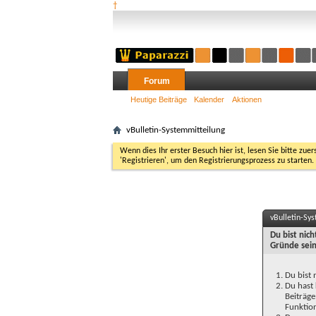
†
Forum
Heutige Beiträge
Kalender
Aktionen
vBulletin-Systemmitteilung
Wenn dies Ihr erster Besuch hier ist, lesen Sie bitte zuer
'Registrieren', um den Registrierungsprozess zu starten.
vBulletin-Sy
Du bist nic
Gründe sein
Du bist 
Du hast 
Beiträge
Funktion