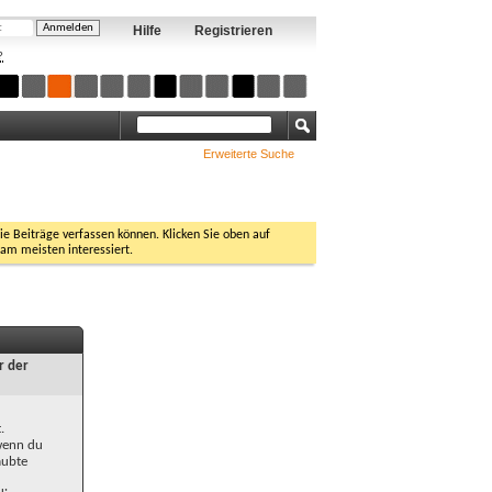
Hilfe
Registrieren
?
Erweiterte Suche
Sie Beiträge verfassen können. Klicken Sie oben auf
 am meisten interessiert.
r der
.
 wenn du
aubte