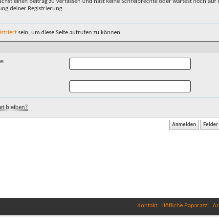
chst einen Beitrag zu verfassen und hast keine Schreibrechte oder wartest noch auf 
ung deiner Registrierung.
istriert
sein, um diese Seite aufrufen zu können.
e:
t bleiben?
Kontakt
Höfliche Paparazzi
Ar