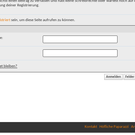
chst einen Beitrag zu verfassen und hast keine Schreibrechte oder wartest noch auf 
ung deiner Registrierung.
istriert
sein, um diese Seite aufrufen zu können.
e:
t bleiben?
Kontakt
Höfliche Paparazzi
Ar