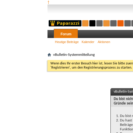
†
Forum
Heutige Beiträge
Kalender
Aktionen
vBulletin-Systemmitteilung
Wenn dies Ihr erster Besuch hier ist, lesen Sie bitte zuer
'Registrieren', um den Registrierungsprozess zu starten.
vBulletin-Sy
Du bist nic
Gründe sein
Du bist 
Du hast 
Beiträge
Funktion