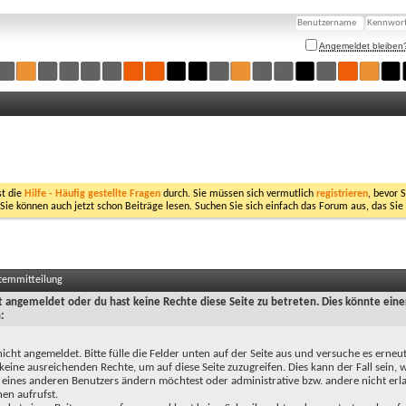
Angemeldet bleiben
st die
Hilfe - Häufig gestellte Fragen
durch. Sie müssen sich vermutlich
registrieren
, bevor 
 Sie können auch jetzt schon Beiträge lesen. Suchen Sie sich einfach das Forum aus, das Sie
stemmitteilung
ht angemeldet oder du hast keine Rechte diese Seite zu betreten. Dies könnte eine
:
nicht angemeldet. Bitte fülle die Felder unten auf der Seite aus und versuche es erneut
keine ausreichenden Rechte, um auf diese Seite zuzugreifen. Dies kann der Fall sein,
 eines anderen Benutzers ändern möchtest oder administrative bzw. andere nicht erl
en aufrufst.