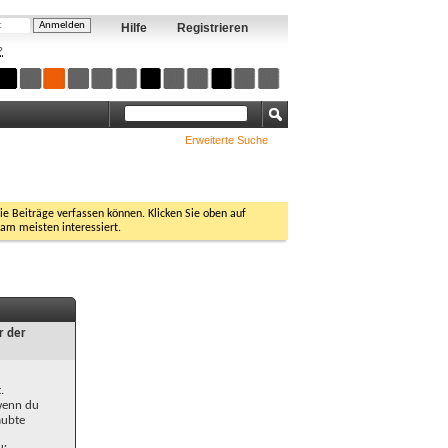
Hilfe
Registrieren
?
Erweiterte Suche
Sie Beiträge verfassen können. Klicken Sie oben auf
 am meisten interessiert.
r der
.
 wenn du
aubte