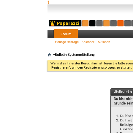
†
Forum
Heutige Beiträge
Kalender
Aktionen
vBulletin-Systemmitteilung
Wenn dies Ihr erster Besuch hier ist, lesen Sie bitte zuer
'Registrieren', um den Registrierungsprozess zu starten.
vBulletin-Sy
Du bist nic
Gründe sein
Du bist 
Du hast 
Beiträge
Funktion