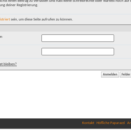
chst einen Beitrag zu verfassen und hast keine Schreibrechte oder wartest noch auf 
ung deiner Registrierung.
istriert
sein, um diese Seite aufrufen zu können.
e:
t bleiben?
Kontakt
Höfliche Paparazzi
Ar