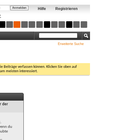
Hilfe
Registrieren
?
Erweiterte Suche
Sie Beiträge verfassen können. Klicken Sie oben auf
 am meisten interessiert.
r der
.
 wenn du
aubte