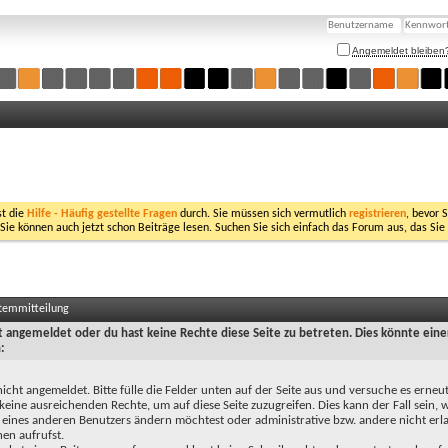
Angemeldet bleiben
st die
Hilfe - Häufig gestellte Fragen
durch. Sie müssen sich vermutlich
registrieren
, bevor 
 Sie können auch jetzt schon Beiträge lesen. Suchen Sie sich einfach das Forum aus, das Sie
stemmitteilung
ht angemeldet oder du hast keine Rechte diese Seite zu betreten. Dies könnte eine
:
nicht angemeldet. Bitte fülle die Felder unten auf der Seite aus und versuche es erneut
keine ausreichenden Rechte, um auf diese Seite zuzugreifen. Dies kann der Fall sein,
 eines anderen Benutzers ändern möchtest oder administrative bzw. andere nicht erl
en aufrufst.