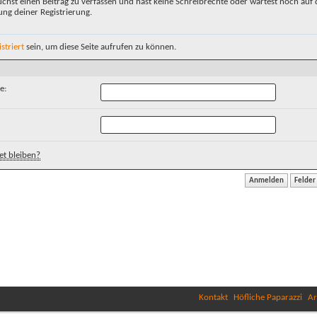
chst einen Beitrag zu verfassen und hast keine Schreibrechte oder wartest noch auf 
ung deiner Registrierung.
istriert
sein, um diese Seite aufrufen zu können.
e:
t bleiben?
Kontakt
Höfliche Paparazzi
Ar