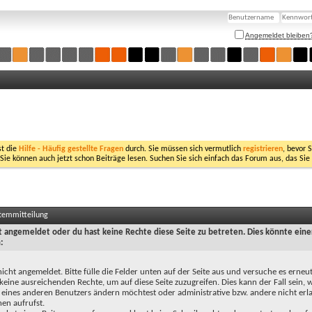
Angemeldet bleiben
st die
Hilfe - Häufig gestellte Fragen
durch. Sie müssen sich vermutlich
registrieren
, bevor 
 Sie können auch jetzt schon Beiträge lesen. Suchen Sie sich einfach das Forum aus, das Sie
stemmitteilung
ht angemeldet oder du hast keine Rechte diese Seite zu betreten. Dies könnte eine
:
nicht angemeldet. Bitte fülle die Felder unten auf der Seite aus und versuche es erneut
keine ausreichenden Rechte, um auf diese Seite zuzugreifen. Dies kann der Fall sein,
 eines anderen Benutzers ändern möchtest oder administrative bzw. andere nicht erl
en aufrufst.