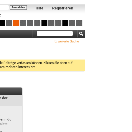
Hilfe
Registrieren
?
Erweiterte Suche
Sie Beiträge verfassen können. Klicken Sie oben auf
 am meisten interessiert.
r der
.
 wenn du
aubte