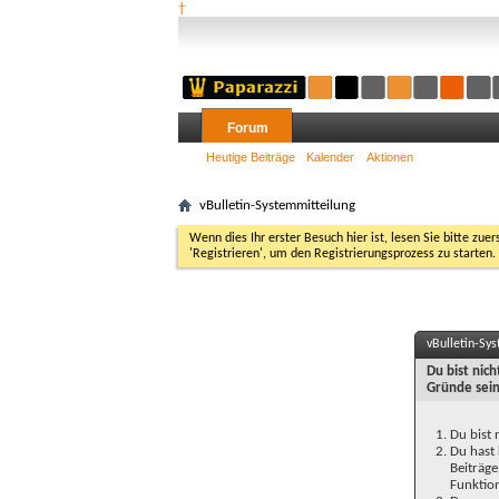
†
Forum
Heutige Beiträge
Kalender
Aktionen
vBulletin-Systemmitteilung
Wenn dies Ihr erster Besuch hier ist, lesen Sie bitte zuer
'Registrieren', um den Registrierungsprozess zu starten.
vBulletin-Sy
Du bist nic
Gründe sein
Du bist 
Du hast 
Beiträge
Funktion