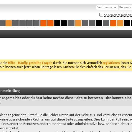
Angemeldet bleiben
st die
Hilfe - Häufig gestellte Fragen
durch. Sie müssen sich vermutlich
registrieren
, bevor 
 Sie können auch jetzt schon Beiträge lesen. Suchen Sie sich einfach das Forum aus, das Sie
stemmitteilung
ht angemeldet oder du hast keine Rechte diese Seite zu betreten. Dies könnte eine
:
nicht angemeldet. Bitte fülle die Felder unten auf der Seite aus und versuche es erneut
keine ausreichenden Rechte, um auf diese Seite zuzugreifen. Dies kann der Fall sein,
 eines anderen Benutzers ändern möchtest oder administrative bzw. andere nicht erl
en aufrufst.