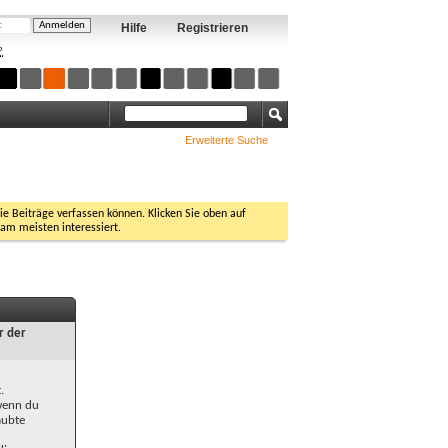
Hilfe
Registrieren
?
Erweiterte Suche
Sie Beiträge verfassen können. Klicken Sie oben auf
 am meisten interessiert.
r der
.
 wenn du
aubte