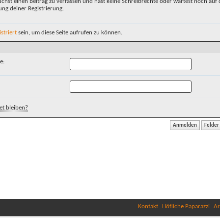
chst einen Beitrag zu verfassen und hast keine Schreibrechte oder wartest noch auf 
ung deiner Registrierung.
istriert
sein, um diese Seite aufrufen zu können.
e:
t bleiben?
Kontakt
Höfliche Paparazzi
Ar