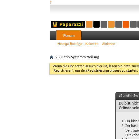
†
Forum
Heutige Beiträge
Kalender
Aktionen
vBulletin-Systemmitteilung
Wenn dies Ihr erster Besuch hier ist, lesen Sie bitte zuer
'Registrieren', um den Registrierungsprozess zu starten.
vBulletin-Sy
Du bist nic
Gründe sein
Du bist 
Du hast 
Beiträge
Funktion