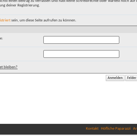
chst einen Beitrag zu verfassen und hast keine Schreibrechte oder wartest noch auf 
ung deiner Registrierung.
istriert
sein, um diese Seite aufrufen zu können.
e:
t bleiben?
Kontakt
Höfliche Paparazzi
Ar