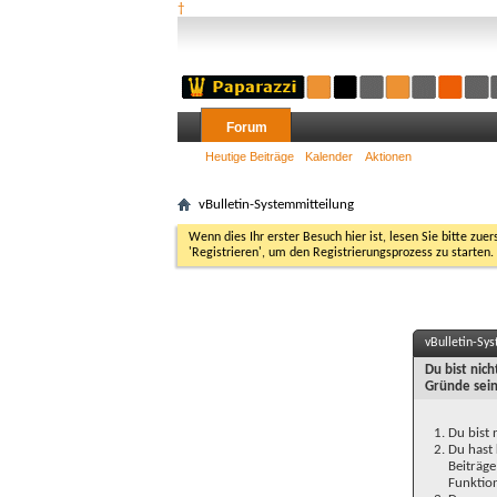
†
Forum
Heutige Beiträge
Kalender
Aktionen
vBulletin-Systemmitteilung
Wenn dies Ihr erster Besuch hier ist, lesen Sie bitte zuer
'Registrieren', um den Registrierungsprozess zu starten.
vBulletin-Sy
Du bist nic
Gründe sein
Du bist 
Du hast 
Beiträge
Funktion