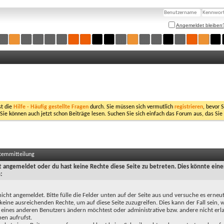
Angemeldet bleiben
st die
Hilfe - Häufig gestellte Fragen
durch. Sie müssen sich vermutlich
registrieren
, bevor 
 Sie können auch jetzt schon Beiträge lesen. Suchen Sie sich einfach das Forum aus, das Sie
stemmitteilung
ht angemeldet oder du hast keine Rechte diese Seite zu betreten. Dies könnte eine
:
nicht angemeldet. Bitte fülle die Felder unten auf der Seite aus und versuche es erneut
keine ausreichenden Rechte, um auf diese Seite zuzugreifen. Dies kann der Fall sein,
 eines anderen Benutzers ändern möchtest oder administrative bzw. andere nicht erl
en aufrufst.