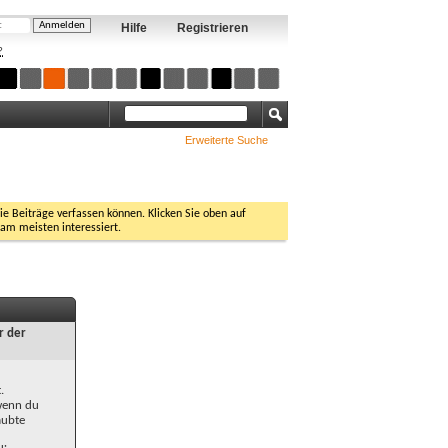
Hilfe
Registrieren
?
Erweiterte Suche
Sie Beiträge verfassen können. Klicken Sie oben auf
 am meisten interessiert.
r der
.
 wenn du
aubte