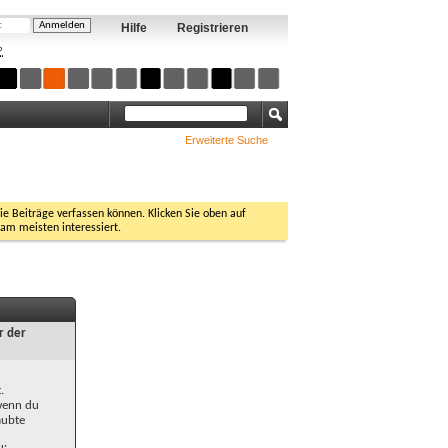
Hilfe
Registrieren
?
Erweiterte Suche
Sie Beiträge verfassen können. Klicken Sie oben auf
 am meisten interessiert.
r der
.
 wenn du
aubte