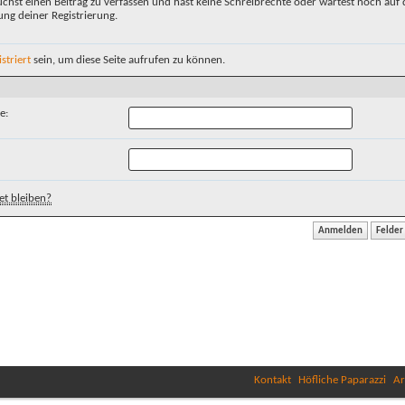
chst einen Beitrag zu verfassen und hast keine Schreibrechte oder wartest noch auf 
ung deiner Registrierung.
istriert
sein, um diese Seite aufrufen zu können.
e:
t bleiben?
Kontakt
Höfliche Paparazzi
Ar