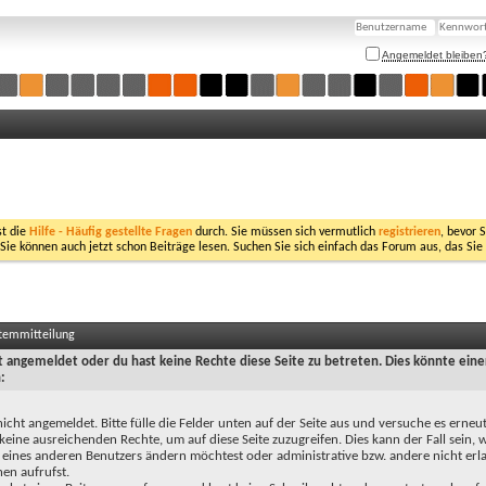
Angemeldet bleiben
st die
Hilfe - Häufig gestellte Fragen
durch. Sie müssen sich vermutlich
registrieren
, bevor 
 Sie können auch jetzt schon Beiträge lesen. Suchen Sie sich einfach das Forum aus, das Sie
stemmitteilung
ht angemeldet oder du hast keine Rechte diese Seite zu betreten. Dies könnte eine
:
nicht angemeldet. Bitte fülle die Felder unten auf der Seite aus und versuche es erneut
keine ausreichenden Rechte, um auf diese Seite zuzugreifen. Dies kann der Fall sein,
 eines anderen Benutzers ändern möchtest oder administrative bzw. andere nicht erl
en aufrufst.