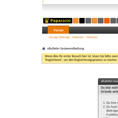
†
Forum
Heutige Beiträge
Kalender
Aktionen
vBulletin-Systemmitteilung
Wenn dies Ihr erster Besuch hier ist, lesen Sie bitte zuer
'Registrieren', um den Registrierungsprozess zu starten.
vBulletin-Sy
Du bist nic
Gründe sein
Du bist 
Du hast 
Beiträge
Funktion