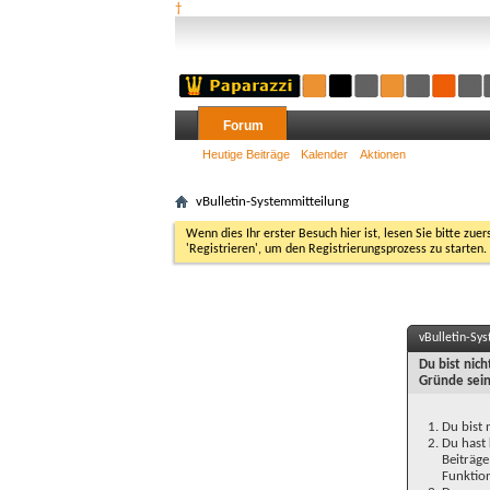
†
Forum
Heutige Beiträge
Kalender
Aktionen
vBulletin-Systemmitteilung
Wenn dies Ihr erster Besuch hier ist, lesen Sie bitte zuer
'Registrieren', um den Registrierungsprozess zu starten.
vBulletin-Sy
Du bist nic
Gründe sein
Du bist 
Du hast 
Beiträge
Funktion