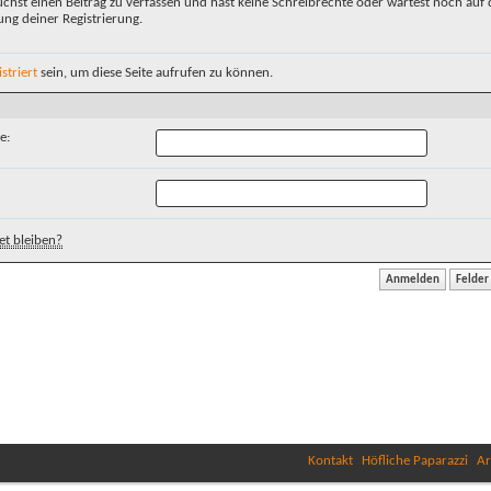
chst einen Beitrag zu verfassen und hast keine Schreibrechte oder wartest noch auf 
ung deiner Registrierung.
istriert
sein, um diese Seite aufrufen zu können.
e:
t bleiben?
Kontakt
Höfliche Paparazzi
Ar