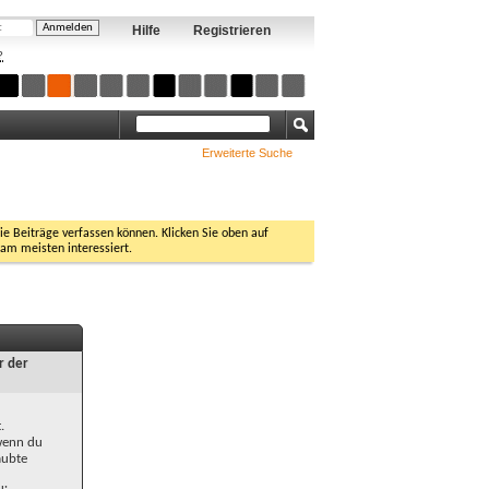
Hilfe
Registrieren
?
Erweiterte Suche
Sie Beiträge verfassen können. Klicken Sie oben auf
 am meisten interessiert.
r der
.
 wenn du
aubte