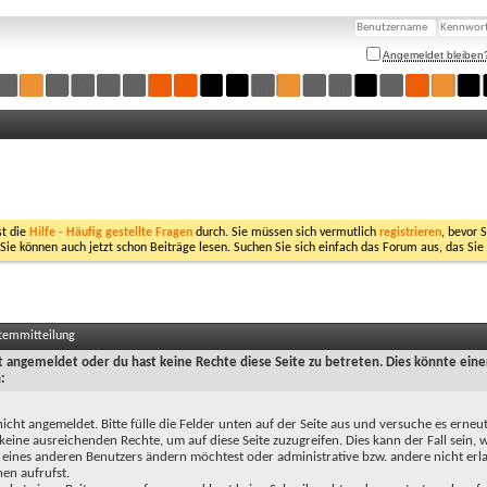
Angemeldet bleiben
st die
Hilfe - Häufig gestellte Fragen
durch. Sie müssen sich vermutlich
registrieren
, bevor 
 Sie können auch jetzt schon Beiträge lesen. Suchen Sie sich einfach das Forum aus, das Sie
stemmitteilung
ht angemeldet oder du hast keine Rechte diese Seite zu betreten. Dies könnte eine
:
nicht angemeldet. Bitte fülle die Felder unten auf der Seite aus und versuche es erneut
keine ausreichenden Rechte, um auf diese Seite zuzugreifen. Dies kann der Fall sein,
 eines anderen Benutzers ändern möchtest oder administrative bzw. andere nicht erl
en aufrufst.