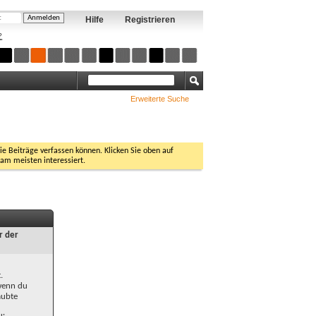
Hilfe
Registrieren
?
Erweiterte Suche
Sie Beiträge verfassen können. Klicken Sie oben auf
 am meisten interessiert.
r der
.
 wenn du
aubte