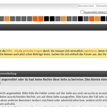
Angemeldet bleiben
st die
Hilfe - Häufig gestellte Fragen
durch. Sie müssen sich vermutlich
registrieren
, bevor 
 Sie können auch jetzt schon Beiträge lesen. Suchen Sie sich einfach das Forum aus, das Sie
stemmitteilung
ht angemeldet oder du hast keine Rechte diese Seite zu betreten. Dies könnte eine
:
nicht angemeldet. Bitte fülle die Felder unten auf der Seite aus und versuche es erneut
keine ausreichenden Rechte, um auf diese Seite zuzugreifen. Dies kann der Fall sein,
 eines anderen Benutzers ändern möchtest oder administrative bzw. andere nicht erl
en aufrufst.