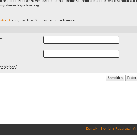
chst einen Beitrag zu verfassen und hast keine Schreibrechte oder wartest noch auf 
ung deiner Registrierung.
istriert
sein, um diese Seite aufrufen zu können.
e:
t bleiben?
Kontakt
Höfliche Paparazzi
Ar