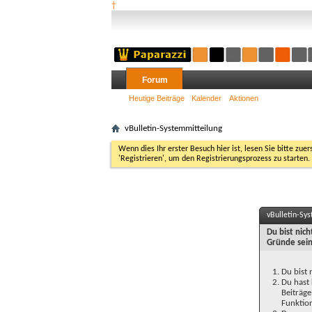
†
Forum
Heutige Beiträge
Kalender
Aktionen
vBulletin-Systemmitteilung
Wenn dies Ihr erster Besuch hier ist, lesen Sie bitte zuer
'Registrieren', um den Registrierungsprozess zu starten.
vBulletin-Sy
Du bist nic
Gründe sein
Du bist 
Du hast 
Beiträge
Funktion