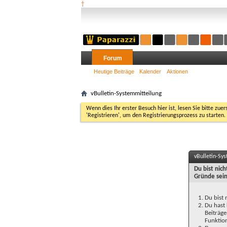
†
Forum
Heutige Beiträge
Kalender
Aktionen
vBulletin-Systemmitteilung
Wenn dies Ihr erster Besuch hier ist, lesen Sie bitte zuer
'Registrieren', um den Registrierungsprozess zu starten.
vBulletin-Sy
Du bist nic
Gründe sein
Du bist 
Du hast 
Beiträge
Funktion