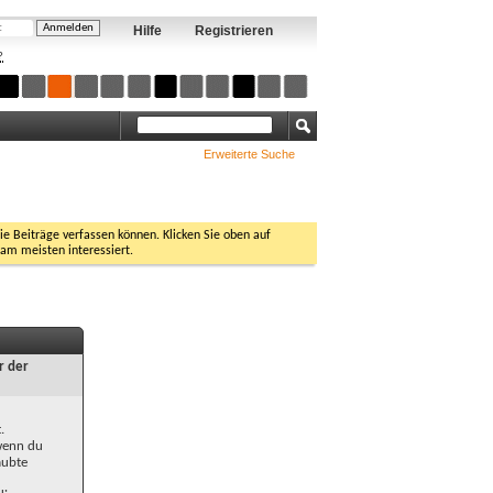
Hilfe
Registrieren
?
Erweiterte Suche
Sie Beiträge verfassen können. Klicken Sie oben auf
 am meisten interessiert.
r der
.
 wenn du
aubte