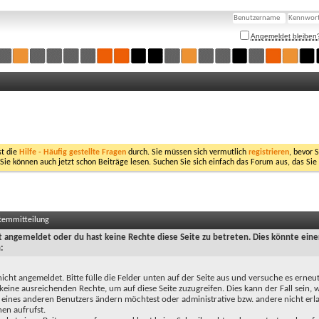
Angemeldet bleiben
st die
Hilfe - Häufig gestellte Fragen
durch. Sie müssen sich vermutlich
registrieren
, bevor 
 Sie können auch jetzt schon Beiträge lesen. Suchen Sie sich einfach das Forum aus, das Sie
stemmitteilung
ht angemeldet oder du hast keine Rechte diese Seite zu betreten. Dies könnte eine
:
nicht angemeldet. Bitte fülle die Felder unten auf der Seite aus und versuche es erneut
keine ausreichenden Rechte, um auf diese Seite zuzugreifen. Dies kann der Fall sein,
 eines anderen Benutzers ändern möchtest oder administrative bzw. andere nicht erl
en aufrufst.