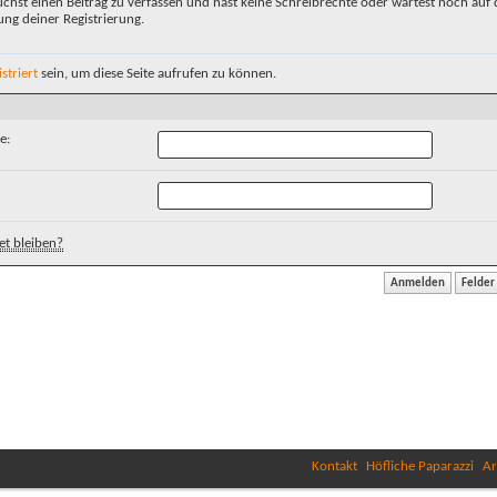
chst einen Beitrag zu verfassen und hast keine Schreibrechte oder wartest noch auf 
ung deiner Registrierung.
istriert
sein, um diese Seite aufrufen zu können.
e:
t bleiben?
Kontakt
Höfliche Paparazzi
Ar