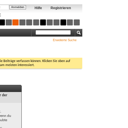
Hilfe
Registrieren
?
Erweiterte Suche
Sie Beiträge verfassen können. Klicken Sie oben auf
 am meisten interessiert.
r der
.
 wenn du
aubte