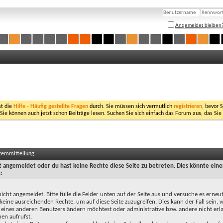
Angemeldet bleiben
st die
Hilfe - Häufig gestellte Fragen
durch. Sie müssen sich vermutlich
registrieren
, bevor 
 Sie können auch jetzt schon Beiträge lesen. Suchen Sie sich einfach das Forum aus, das Sie
stemmitteilung
ht angemeldet oder du hast keine Rechte diese Seite zu betreten. Dies könnte eine
:
nicht angemeldet. Bitte fülle die Felder unten auf der Seite aus und versuche es erneut
keine ausreichenden Rechte, um auf diese Seite zuzugreifen. Dies kann der Fall sein,
 eines anderen Benutzers ändern möchtest oder administrative bzw. andere nicht erl
en aufrufst.