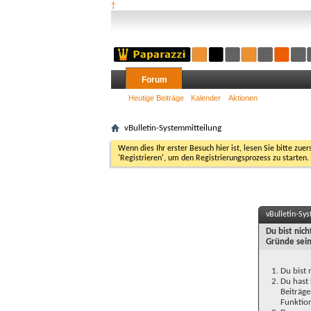
†
Forum
Heutige Beiträge
Kalender
Aktionen
vBulletin-Systemmitteilung
Wenn dies Ihr erster Besuch hier ist, lesen Sie bitte zuer
'Registrieren', um den Registrierungsprozess zu starten.
vBulletin-Sy
Du bist nic
Gründe sein
Du bist 
Du hast 
Beiträge
Funktion