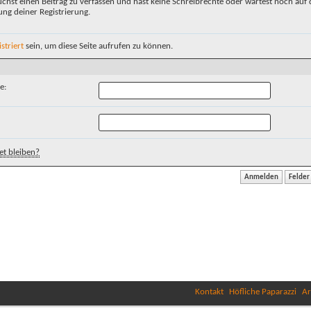
chst einen Beitrag zu verfassen und hast keine Schreibrechte oder wartest noch auf 
ung deiner Registrierung.
istriert
sein, um diese Seite aufrufen zu können.
e:
t bleiben?
Kontakt
Höfliche Paparazzi
Ar