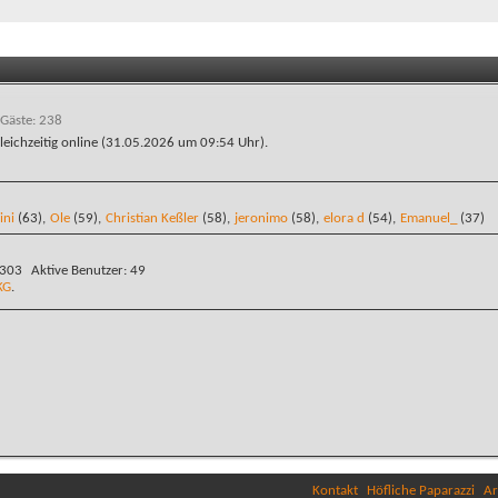
 Gäste: 238
leichzeitig online (31.05.2026 um
09:54
Uhr).
ini
(63),
Ole
(59),
Christian Keßler
(58),
jeronimo
(58),
elora d
(54),
Emanuel_
(37)
.303
Aktive Benutzer
49
KG
.
Kontakt
Höfliche Paparazzi
Ar