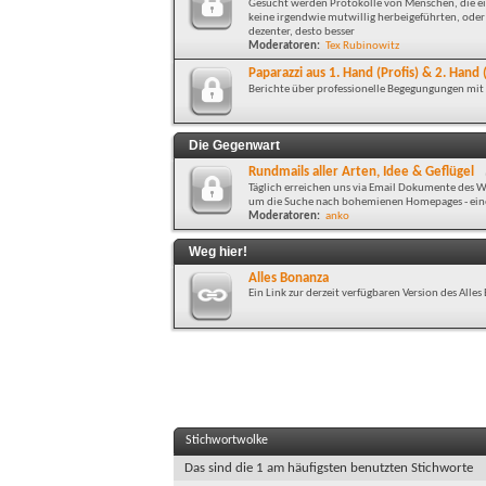
Gesucht werden Protokolle von Menschen, die ein
keine irgendwie mutwillig herbeigeführten, oder 
dezenter, desto besser
Moderatoren:
Tex Rubinowitz
Paparazzi aus 1. Hand (Profis) & 2. Han
Berichte über professionelle Begegungungen mi
Die Gegenwart
Rundmails aller Arten, Idee & Geflügel
Täglich erreichen uns via Email Dokumente des Wa
um die Suche nach bohemienen Homepages - eine 
Moderatoren:
anko
Weg hier!
Alles Bonanza
Ein Link zur derzeit verfügbaren Version des All
Stichwortwolke
Das sind die 1 am häufigsten benutzten Stichworte