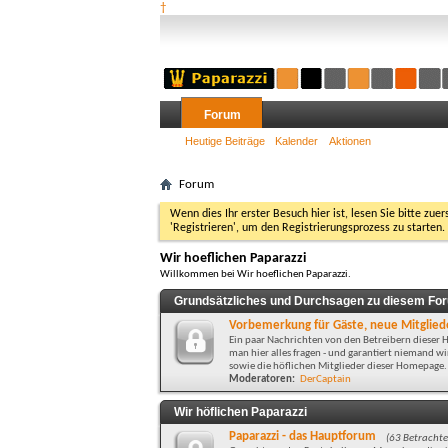
†
Forum
Heutige Beiträge
Kalender
Aktionen
Forum
Wenn dies Ihr erster Besuch hier ist, lesen Sie bitte zuer
'Registrieren', um den Registrierungsprozess zu starten.
Wir hoeflichen Paparazzi
Willkommen bei Wir hoeflichen Paparazzi.
Grundsätzliches und Durchsagen zu diesem Fo
Vorbemerkung für Gäste, neue Mitgliede
Ein paar Nachrichten von den Betreibern diese
man hier alles fragen - und garantiert niemand 
sowie die höflichen Mitglieder dieser Homepage.
Moderatoren:
DerCaptain
Wir höflichen Paparazzi
Paparazzi - das Hauptforum
(63 Betrachte