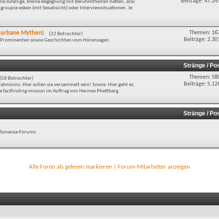
Beiträge: 47.24
e zufällige, kleine Begegnung mit Berühmtheiten hatten, also
groupie-esken (mit Sexabsicht) oder Interviewsituationen. Je
d (urbane Mythen)
Themen: 16
(22 Betrachter)
Beiträge: 2.30
t Prominenten sowie Geschichten vom Hörensagen.
Stränge / Po
Themen: 58
(58 Betrachter)
Beiträge: 5.12
hnsinns. Hier sollen sie versammelt sein! Sowie: Hier geht es
factfinding mission im Auftrag von Hermes Phettberg.
Stränge / Po
es Bonanza-Forums
Alle Foren als gelesen markieren
|
Forum-Mitarbeiter anzeigen