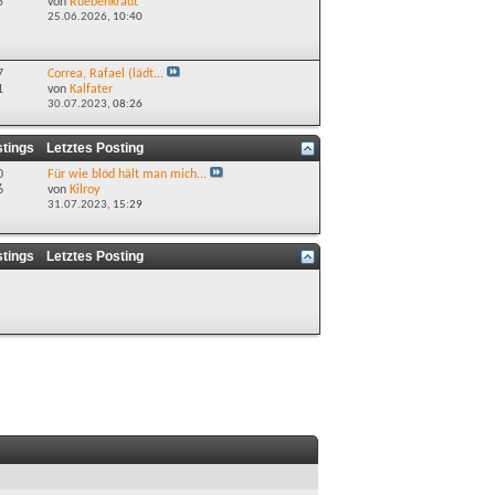
5
von
Ruebenkraut
25.06.2026,
10:40
7
Correa, Rafael (lädt...
1
von
Kalfater
30.07.2023,
08:26
stings
Letztes Posting
0
Für wie blöd hält man mich...
6
von
Kilroy
31.07.2023,
15:29
stings
Letztes Posting