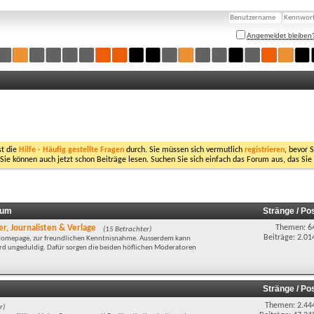
Angemeldet bleiben
st die
Hilfe - Häufig gestellte Fragen
durch. Sie müssen sich vermutlich
registrieren
, bevor 
 Sie können auch jetzt schon Beiträge lesen. Suchen Sie sich einfach das Forum aus, das Sie
rum
Stränge / Po
r, Journalisten & Verlage
Themen: 6
(15 Betrachter)
Beiträge: 2.01
r Homepage, zur freundlichen Kenntnisnahme. Ausserdem kann
wird ungeduldig. Dafür sorgen die beiden höflichen Moderatoren
Stränge / Po
Themen: 2.44
r)