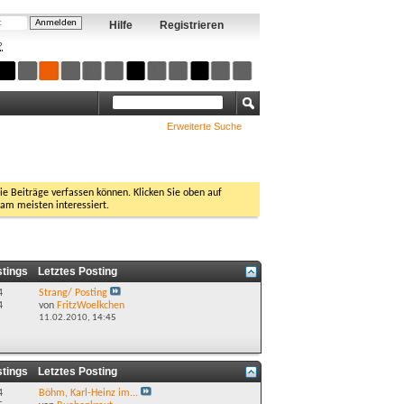
Hilfe
Registrieren
?
Erweiterte Suche
Sie Beiträge verfassen können. Klicken Sie oben auf
 am meisten interessiert.
stings
Letztes Posting
4
Strang/ Posting
4
von
FritzWoelkchen
11.02.2010,
14:45
stings
Letztes Posting
4
Böhm, Karl-Heinz im...