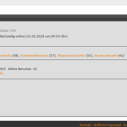
 Gäste: 290
leichzeitig online (31.05.2026 um
09:54
Uhr).
rnholio
(58),
Schneeweißtschon
(57),
Wasserbäuchchen
(55),
lenalenalena44
(41)
.303
Aktive Benutzer
45
KG
.
Kontakt
Höfliche Paparazzi
Ar