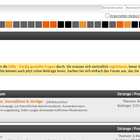
Angemeldet bleiben
st die
Hilfe - Häufig gestellte Fragen
durch. Sie müssen sich vermutlich
registrieren
, bevor 
 Sie können auch jetzt schon Beiträge lesen. Suchen Sie sich einfach das Forum aus, das Sie
rum
Stränge / Po
r, Journalisten & Verlage
Themen: 6
(28 Betrachter)
Beiträge: 2.01
r Homepage, zur freundlichen Kenntnisnahme. Ausserdem kann
wird ungeduldig. Dafür sorgen die beiden höflichen Moderatoren
Stränge / Po
Themen: 2.44
r)