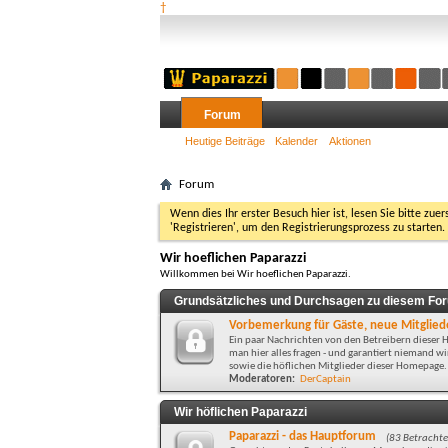
†
Forum
Heutige Beiträge
Kalender
Aktionen
Forum
Wenn dies Ihr erster Besuch hier ist, lesen Sie bitte zuer
'Registrieren', um den Registrierungsprozess zu starten.
Wir hoeflichen Paparazzi
Willkommen bei Wir hoeflichen Paparazzi.
Grundsätzliches und Durchsagen zu diesem Fo
Vorbemerkung für Gäste, neue Mitgliede
Ein paar Nachrichten von den Betreibern diese
man hier alles fragen - und garantiert niemand 
sowie die höflichen Mitglieder dieser Homepage.
Moderatoren:
DerCaptain
Wir höflichen Paparazzi
Paparazzi - das Hauptforum
(83 Betrachte