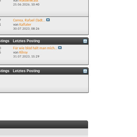
5
von
Ruebenkraut
25.06.2026,
10:40
7
Correa, Rafael (lädt...
1
von
Kalfater
30.07.2023,
08:26
stings
Letztes Posting
0
Für wie blöd hält man mich...
6
von
Kilroy
31.07.2023,
15:29
stings
Letztes Posting