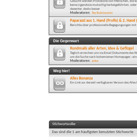
Gesucht werden Protokolle von Menschen, die ein
keine irgendwie mutwillig herbeigeführten, oder 
dezenter, desto besser
Moderatoren:
Tex Rubinowitz
Paparazzi aus 1. Hand (Profis) & 2. Han
Berichte über professionelle Begegungungen mi
Die Gegenwart
Rundmails aller Arten, Idee & Geflügel
Täglich erreichen uns via Email Dokumente des Wa
um die Suche nach bohemienen Homepages - eine 
Moderatoren:
anko
Weg hier!
Alles Bonanza
Ein Link zur derzeit verfügbaren Version des All
Stichwortwolke
Das sind die 1 am häufigsten benutzten Stichworte