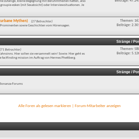
Beiträge: 47.24
e zufällige, kleine Begegnung mit Berühmtheiten hatten, also
groupie-esken (mit Sexabsicht) oder Interviewsituationen. Je
d (urbane Mythen)
Themen: 16
(27 Betrachter)
Beiträge: 2.30
t Prominenten sowie Geschichten vom Hörensagen.
Stränge / Po
Themen: 58
(71 Betrachter)
Beiträge: 5.12
hnsinns. Hier sollen sie versammelt sein! Sowie: Hier geht es
factfinding mission im Auftrag von Hermes Phettberg.
Stränge / Po
es Bonanza-Forums
Alle Foren als gelesen markieren
|
Forum-Mitarbeiter anzeigen