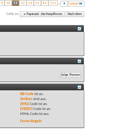
9
10
11
12
13
21
61
111
...
Letzte
Gehe zu:
Paparazzi - das Hauptforum
Nach oben
BB-Code
ist
an
.
Smileys
sind
aus
.
[IMG]
Code ist
an
.
[VIDEO]
Code ist
an
.
HTML-Code ist
aus
.
Foren-Regeln