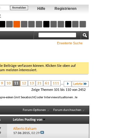
Hilfe
Registrieren
?
Erweiterte Suche
Sie Beiträge verfassen können. Klicken Sie oben auf
 am meisten interessiert.
9
10
11
12
13
21
61
111
...
Letzte
Zeige Themen 101 bis 110 von 2452
ie-esken (mit Sexabsicht) oder Interviewsituationen. Je
Forum-Optionen
Forum durchsuchen
s
Letztes Posting von
7
Alberto Balsam
9
17.06.2015,
02:29