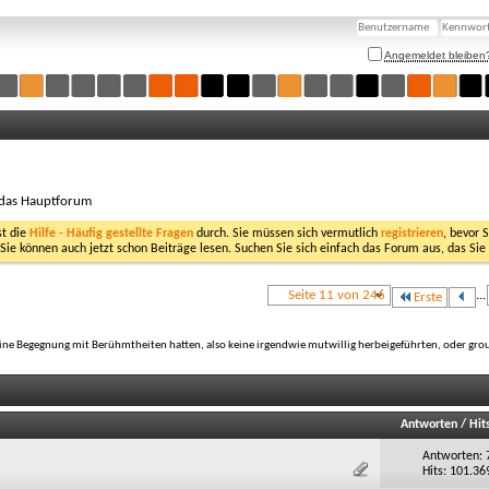
Angemeldet bleiben
 das Hauptforum
st die
Hilfe - Häufig gestellte Fragen
durch. Sie müssen sich vermutlich
registrieren
, bevor 
 Sie können auch jetzt schon Beiträge lesen. Suchen Sie sich einfach das Forum aus, das Sie
Seite 11 von 246
...
Erste
ine Begegnung mit Berühmtheiten hatten, also keine irgendwie mutwillig herbeigeführten, oder group
Antworten
/
Hit
Antworten: 
Hits: 101.36