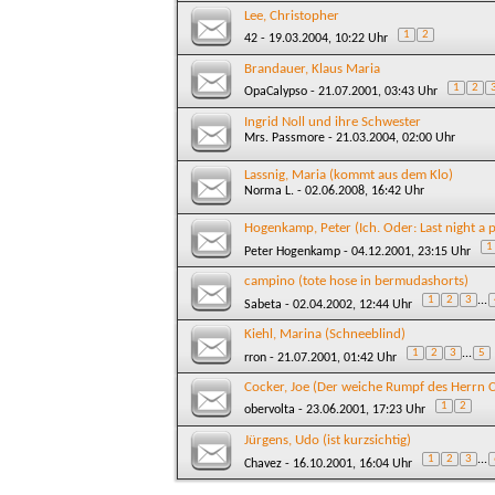
Lee, Christopher
1
2
42
- 19.03.2004, 10:22 Uhr
Brandauer, Klaus Maria
1
2
OpaCalypso
- 21.07.2001, 03:43 Uhr
Ingrid Noll und ihre Schwester
Mrs. Passmore
- 21.03.2004, 02:00 Uhr
Lassnig, Maria (kommt aus dem Klo)
Norma L.
- 02.06.2008, 16:42 Uhr
Hogenkamp, Peter (Ich. Oder: Last night a p
1
Peter Hogenkamp
- 04.12.2001, 23:15 Uhr
campino (tote hose in bermudashorts)
1
2
3
...
Sabeta
- 02.04.2002, 12:44 Uhr
Kiehl, Marina (Schneeblind)
1
2
3
...
5
rron
- 21.07.2001, 01:42 Uhr
Cocker, Joe (Der weiche Rumpf des Herrn 
1
2
obervolta
- 23.06.2001, 17:23 Uhr
Jürgens, Udo (ist kurzsichtig)
1
2
3
...
Chavez
- 16.10.2001, 16:04 Uhr