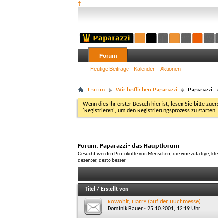
†
Forum
Heutige Beiträge
Kalender
Aktionen
Forum
Wir höflichen Paparazzi
Paparazzi -
Wenn dies Ihr erster Besuch hier ist, lesen Sie bitte zuer
'Registrieren', um den Registrierungsprozess zu starten.
Forum:
Paparazzi - das Hauptforum
Gesucht werden Protokolle von Menschen, die eine zufällige, kle
dezenter, desto besser
Titel
/
Erstellt von
Rowohlt, Harry (auf der Buchmesse)
Dominik Bauer
- 25.10.2001, 12:19 Uhr