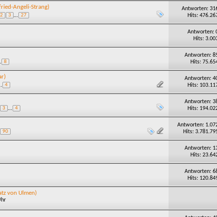
fried-Angeli-Strang)
Antworten: 31
Hits: 476.26
2
3
...
27
Antworten: 
Hits: 3.00
Antworten: 8
Hits: 75.65
.
8
ar)
Antworten: 4
Hits: 103.11
..
4
Antworten: 3
Hits: 194.02
3
...
4
Antworten: 1.07
Hits: 3.781.79
90
Antworten: 1
Hits: 23.64
Antworten: 6
Hits: 120.84
Satz von Ulmen)
Uhr