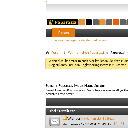
†
Forum
Heutige Beiträge
Kalender
Aktionen
Forum
Wir höflichen Paparazzi
Paparazzi -
Wenn dies Ihr erster Besuch hier ist, lesen Sie bitte zuer
'Registrieren', um den Registrierungsprozess zu starten.
Forum:
Paparazzi - das Hauptforum
Gesucht werden Protokolle von Menschen, die eine zufällige, kle
dezenter, desto besser
Titel
/
Erstellt von
Wichtig:
Im Namen der Stränge
1
2
der hausm
- 17.12.2001, 23:43 Uhr