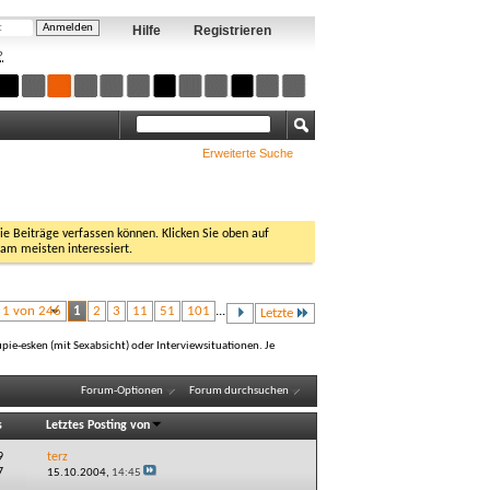
Hilfe
Registrieren
?
Erweiterte Suche
Sie Beiträge verfassen können. Klicken Sie oben auf
 am meisten interessiert.
e 1 von 246
1
2
3
11
51
101
...
Letzte
ie-esken (mit Sexabsicht) oder Interviewsituationen. Je
Forum-Optionen
Forum durchsuchen
s
Letztes Posting von
9
terz
7
15.10.2004,
14:45