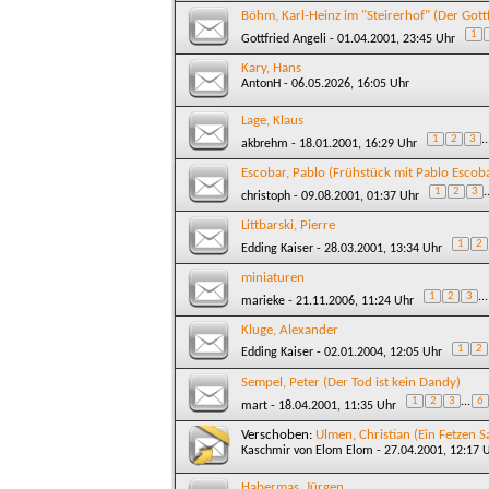
Böhm, Karl-Heinz im "Steirerhof" (Der Gott
1
Gottfried Angeli
- 01.04.2001, 23:45 Uhr
Kary, Hans
AntonH
- 06.05.2026, 16:05 Uhr
Lage, Klaus
1
2
3
..
akbrehm
- 18.01.2001, 16:29 Uhr
Escobar, Pablo (Frühstück mit Pablo Escob
1
2
3
.
christoph
- 09.08.2001, 01:37 Uhr
Littbarski, Pierre
1
2
Edding Kaiser
- 28.03.2001, 13:34 Uhr
miniaturen
1
2
3
...
marieke
- 21.11.2006, 11:24 Uhr
Kluge, Alexander
1
2
Edding Kaiser
- 02.01.2004, 12:05 Uhr
Sempel, Peter (Der Tod ist kein Dandy)
1
2
3
...
6
mart
- 18.04.2001, 11:35 Uhr
Verschoben:
Ulmen, Christian (Ein Fetzen 
Kaschmir von Elom Elom
- 27.04.2001, 12:17 
Habermas, Jürgen