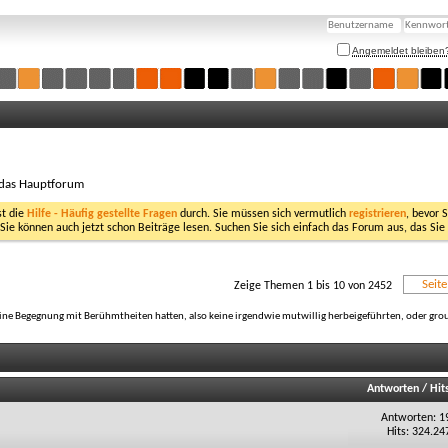
Angemeldet bleiben
 das Hauptforum
st die
Hilfe - Häufig gestellte Fragen
durch. Sie müssen sich vermutlich
registrieren
, bevor 
 Sie können auch jetzt schon Beiträge lesen. Suchen Sie sich einfach das Forum aus, das Sie
Seit
Zeige Themen 1 bis 10 von 2452
ine Begegnung mit Berühmtheiten hatten, also keine irgendwie mutwillig herbeigeführten, oder group
Antworten
/
Hit
Antworten: 1
Hits: 324.24