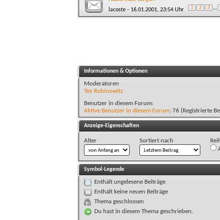
1
2
3
...
lacoste
- 16.01.2001, 23:54 Uhr
Informationen & Optionen
Moderatoren
Tex Rubinowitz
Benutzer in diesem Forum:
Aktive Benutzer in diesem Forum
: 76 (Registrierte B
Anzeige-Eigenschaften
Alter
Sortiert nach
Rei
A
Symbol-Legende
Enthält ungelesene Beiträge
Enthält keine neuen Beiträge
Thema geschlossen
Du hast in diesem Thema geschrieben.