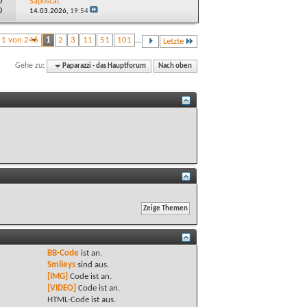
0
Saposcat
0
14.03.2026,
19:54
e 1 von 246
1
2
3
11
51
101
...
Letzte
Gehe zu:
Paparazzi - das Hauptforum
Nach oben
BB-Code
ist
an
.
Smileys
sind
aus
.
[IMG]
Code ist
an
.
[VIDEO]
Code ist
an
.
HTML-Code ist
aus
.