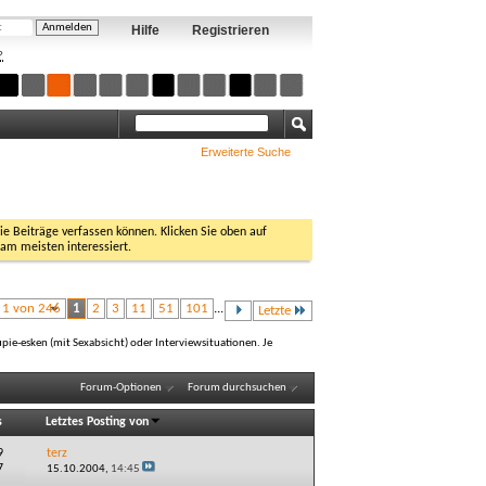
Hilfe
Registrieren
?
Erweiterte Suche
Sie Beiträge verfassen können. Klicken Sie oben auf
 am meisten interessiert.
e 1 von 246
1
2
3
11
51
101
...
Letzte
ie-esken (mit Sexabsicht) oder Interviewsituationen. Je
Forum-Optionen
Forum durchsuchen
s
Letztes Posting von
9
terz
7
15.10.2004,
14:45