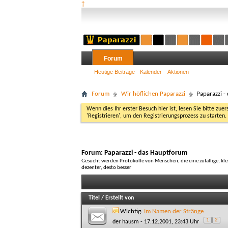
†
Forum
Heutige Beiträge
Kalender
Aktionen
Forum
Wir höflichen Paparazzi
Paparazzi -
Wenn dies Ihr erster Besuch hier ist, lesen Sie bitte zuer
'Registrieren', um den Registrierungsprozess zu starten.
Forum:
Paparazzi - das Hauptforum
Gesucht werden Protokolle von Menschen, die eine zufällige, kle
dezenter, desto besser
Titel
/
Erstellt von
Wichtig:
Im Namen der Stränge
1
2
der hausm
- 17.12.2001, 23:43 Uhr