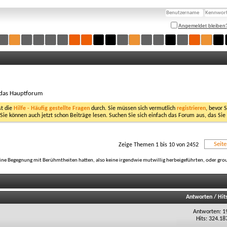
Angemeldet bleiben
 das Hauptforum
st die
Hilfe - Häufig gestellte Fragen
durch. Sie müssen sich vermutlich
registrieren
, bevor 
 Sie können auch jetzt schon Beiträge lesen. Suchen Sie sich einfach das Forum aus, das Sie
Seit
Zeige Themen 1 bis 10 von 2452
ine Begegnung mit Berühmtheiten hatten, also keine irgendwie mutwillig herbeigeführten, oder group
Antworten
/
Hit
Antworten: 1
Hits: 324.18