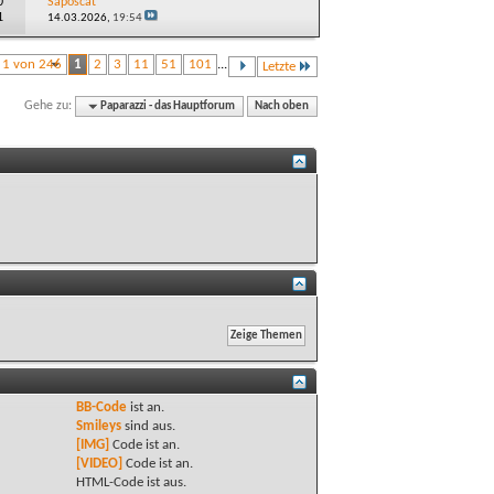
0
Saposcat
1
14.03.2026,
19:54
e 1 von 246
1
2
3
11
51
101
...
Letzte
Gehe zu:
Paparazzi - das Hauptforum
Nach oben
BB-Code
ist
an
.
Smileys
sind
aus
.
[IMG]
Code ist
an
.
[VIDEO]
Code ist
an
.
HTML-Code ist
aus
.