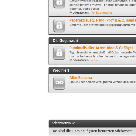
Gesucht werden Protokolle von Menschen, die ein
keine irgendwie mutwillig herbeigeführten, oder 
dezenter, desto besser
Moderatoren:
Tex Rubinowitz
Paparazzi aus 1. Hand (Profis) & 2. Han
Berichte über professionelle Begegungungen mi
Die Gegenwart
Rundmails aller Arten, Idee & Geflügel
Täglich erreichen uns via Email Dokumente des Wa
um die Suche nach bohemienen Homepages - eine 
Moderatoren:
anko
Weg hier!
Alles Bonanza
Ein Link zur derzeit verfügbaren Version des All
Stichwortwolke
Das sind die 1 am häufigsten benutzten Stichworte