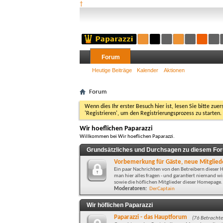
†
Forum
Heutige Beiträge
Kalender
Aktionen
Forum
Wenn dies Ihr erster Besuch hier ist, lesen Sie bitte zuer
'Registrieren', um den Registrierungsprozess zu starten.
Wir hoeflichen Paparazzi
Willkommen bei Wir hoeflichen Paparazzi.
Grundsätzliches und Durchsagen zu diesem Fo
Vorbemerkung für Gäste, neue Mitgliede
Ein paar Nachrichten von den Betreibern diese
man hier alles fragen - und garantiert niemand 
sowie die höflichen Mitglieder dieser Homepage.
Moderatoren:
DerCaptain
Wir höflichen Paparazzi
Paparazzi - das Hauptforum
(76 Betrachte