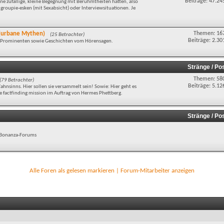
Beiträge: 47.24
e zufällige, kleine Begegnung mit Berühmtheiten hatten, also
groupie-esken (mit Sexabsicht) oder Interviewsituationen. Je
d (urbane Mythen)
Themen: 16
(25 Betrachter)
Beiträge: 2.30
t Prominenten sowie Geschichten vom Hörensagen.
Stränge / Po
Themen: 58
(79 Betrachter)
Beiträge: 5.12
hnsinns. Hier sollen sie versammelt sein! Sowie: Hier geht es
factfinding mission im Auftrag von Hermes Phettberg.
Stränge / Po
es Bonanza-Forums
Alle Foren als gelesen markieren
|
Forum-Mitarbeiter anzeigen