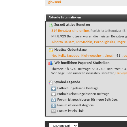
giovanni
Aktuelle Informationen
Zurzeit aktive Benutzer
319 Benutzer sind online
.
Registrierte Benutzer: 8,
Mit 8.923 Benutzern waren die meisten Benutzer g
Alberto Balsam
,
MrMachin
,
Porno Iglesias
,
RogerF
Heutige Geburtstage
Ned Kelly
,
faggooo
,
Kleinroeschen
,
alma.h
(61),
co
Wir hoeflichen Paparazzi Statistiken
Themen
18.574
Beiträge
510.240
Benutzer
13
Wir begrüßen unseren neuesten Benutzer,
Harvey
Symbol-Legende
Enthält ungelesene Beiträge
Enthält keine ungelesenen Beiträge
Forum ist geschlossen für neue Beiträge.
Forum ist eine Kategorie
Forum ist ein Link