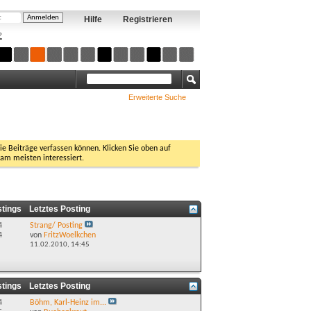
Hilfe
Registrieren
?
Erweiterte Suche
Sie Beiträge verfassen können. Klicken Sie oben auf
 am meisten interessiert.
stings
Letztes Posting
4
Strang/ Posting
4
von
FritzWoelkchen
11.02.2010,
14:45
stings
Letztes Posting
4
Böhm, Karl-Heinz im...