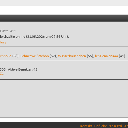
 Gäste: 311
leichzeitig online (31.05.2026 um
09:54
Uhr).
lusy
rnholio
(58),
Schneeweißtschon
(57),
Wasserbäuchchen
(55),
lenalenalena44
(41)
.303
Aktive Benutzer
45
KG
.
Kontakt
Höfliche Paparazzi
Ar