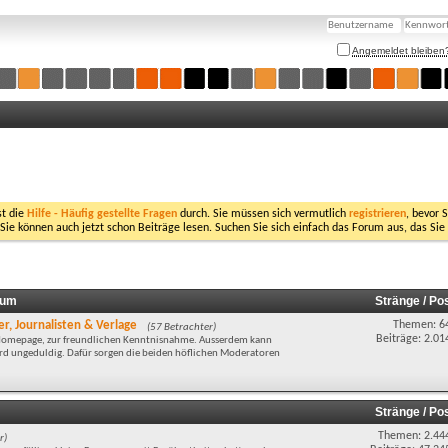
Angemeldet bleiben
st die
Hilfe - Häufig gestellte Fragen
durch. Sie müssen sich vermutlich
registrieren
, bevor 
 Sie können auch jetzt schon Beiträge lesen. Suchen Sie sich einfach das Forum aus, das Sie
rum
Stränge / Po
r, Journalisten & Verlage
Themen: 6
(57 Betrachter)
Beiträge: 2.01
r Homepage, zur freundlichen Kenntnisnahme. Ausserdem kann
wird ungeduldig. Dafür sorgen die beiden höflichen Moderatoren
Stränge / Po
Themen: 2.44
r)