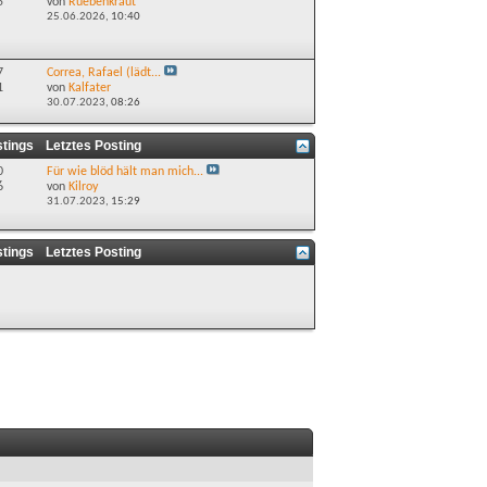
5
von
Ruebenkraut
25.06.2026,
10:40
7
Correa, Rafael (lädt...
1
von
Kalfater
30.07.2023,
08:26
stings
Letztes Posting
0
Für wie blöd hält man mich...
6
von
Kilroy
31.07.2023,
15:29
stings
Letztes Posting