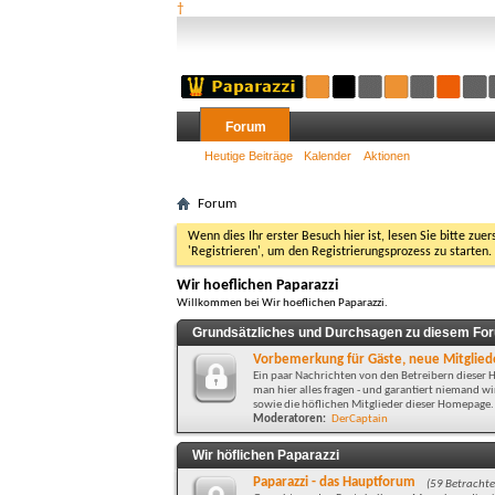
†
Forum
Heutige Beiträge
Kalender
Aktionen
Forum
Wenn dies Ihr erster Besuch hier ist, lesen Sie bitte zuer
'Registrieren', um den Registrierungsprozess zu starten.
Wir hoeflichen Paparazzi
Willkommen bei Wir hoeflichen Paparazzi.
Grundsätzliches und Durchsagen zu diesem Fo
Vorbemerkung für Gäste, neue Mitgliede
Ein paar Nachrichten von den Betreibern diese
man hier alles fragen - und garantiert niemand 
sowie die höflichen Mitglieder dieser Homepage.
Moderatoren:
DerCaptain
Wir höflichen Paparazzi
Paparazzi - das Hauptforum
(59 Betrachte