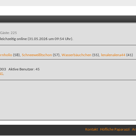
 Gäste: 225
leichzeitig online (31.05.2026 um
09:54
Uhr).
rnholio
(58),
Schneeweißtschon
(57),
Wasserbäuchchen
(55),
lenalenalena44
(41)
.303
Aktive Benutzer
45
KG
.
Kontakt
Höfliche Paparazzi
Ar