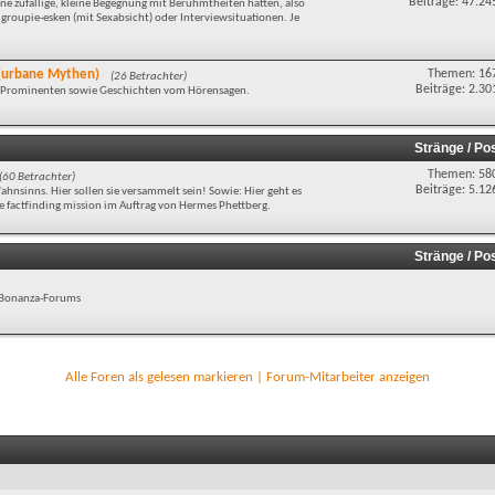
Beiträge: 47.24
e zufällige, kleine Begegnung mit Berühmtheiten hatten, also
groupie-esken (mit Sexabsicht) oder Interviewsituationen. Je
d (urbane Mythen)
Themen: 16
(26 Betrachter)
Beiträge: 2.30
t Prominenten sowie Geschichten vom Hörensagen.
Stränge / Po
Themen: 58
(60 Betrachter)
Beiträge: 5.12
hnsinns. Hier sollen sie versammelt sein! Sowie: Hier geht es
factfinding mission im Auftrag von Hermes Phettberg.
Stränge / Po
es Bonanza-Forums
Alle Foren als gelesen markieren
|
Forum-Mitarbeiter anzeigen