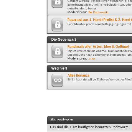
Gesucht werden Protokolle von Menschen, die ein
keine irgendwie mutwillig herbeigeführten, oder 
dezenter, desto besser
Moderatoren:
Tex Rubinowitz
Paparazzi aus 1. Hand (Profis) & 2. Han
Berichte über professionelle Begegungungen mi
Die Gegenwart
Rundmails aller Arten, Idee & Geflügel
Täglich erreichen uns via Email Dokumente des Wa
um die Suche nach bohemienen Homepages - eine 
Moderatoren:
anko
Weg hier!
Alles Bonanza
Ein Link zur derzeit verfügbaren Version des All
Stichwortwolke
Das sind die 1 am häufigsten benutzten Stichworte