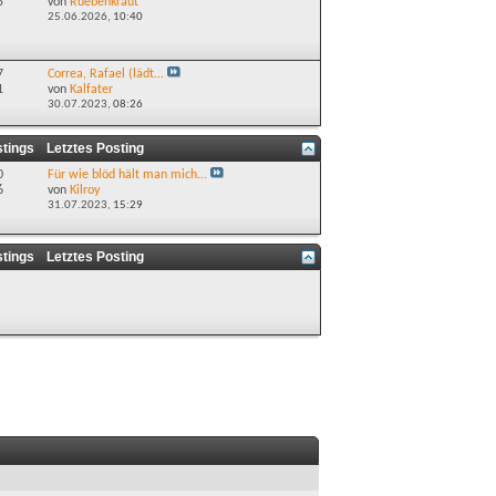
5
von
Ruebenkraut
25.06.2026,
10:40
7
Correa, Rafael (lädt...
1
von
Kalfater
30.07.2023,
08:26
stings
Letztes Posting
0
Für wie blöd hält man mich...
6
von
Kilroy
31.07.2023,
15:29
stings
Letztes Posting