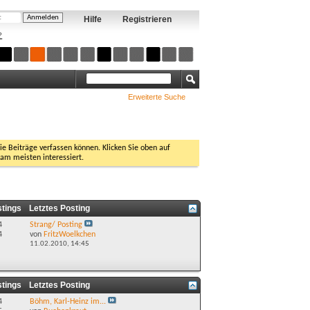
Hilfe
Registrieren
?
Erweiterte Suche
Sie Beiträge verfassen können. Klicken Sie oben auf
 am meisten interessiert.
stings
Letztes Posting
4
Strang/ Posting
4
von
FritzWoelkchen
11.02.2010,
14:45
stings
Letztes Posting
4
Böhm, Karl-Heinz im...