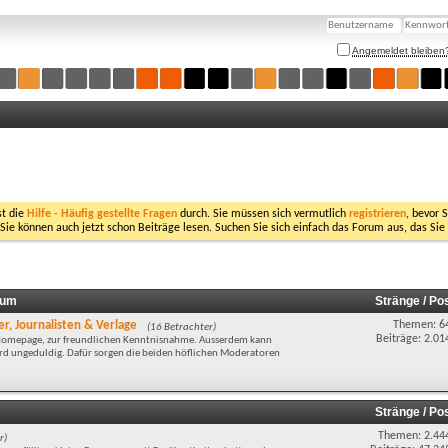
Angemeldet bleiben
st die
Hilfe - Häufig gestellte Fragen
durch. Sie müssen sich vermutlich
registrieren
, bevor 
 Sie können auch jetzt schon Beiträge lesen. Suchen Sie sich einfach das Forum aus, das Sie
rum
Stränge / Po
r, Journalisten & Verlage
Themen: 6
(16 Betrachter)
Beiträge: 2.01
r Homepage, zur freundlichen Kenntnisnahme. Ausserdem kann
wird ungeduldig. Dafür sorgen die beiden höflichen Moderatoren
Stränge / Po
Themen: 2.44
r)