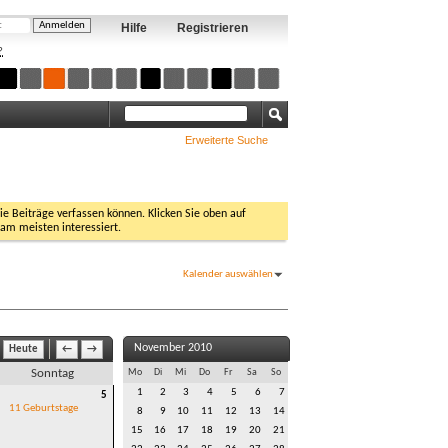
Hilfe
Registrieren
?
Erweiterte Suche
Sie Beiträge verfassen können. Klicken Sie oben auf
 am meisten interessiert.
Kalender auswählen
November 2010
Heute
←
→
Sonntag
Mo
Di
Mi
Do
Fr
Sa
So
1
2
3
4
5
6
7
5
11 Geburtstage
8
9
10
11
12
13
14
15
16
17
18
19
20
21