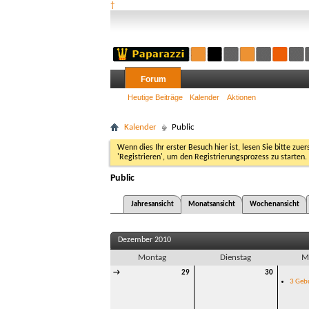
†
Forum
Heutige Beiträge
Kalender
Aktionen
Kalender
Public
Wenn dies Ihr erster Besuch hier ist, lesen Sie bitte zuer
'Registrieren', um den Registrierungsprozess zu starten.
Public
Jahresansicht
Monatsansicht
Wochenansicht
Dezember 2010
Montag
Dienstag
M
→
29
30
3 Geb