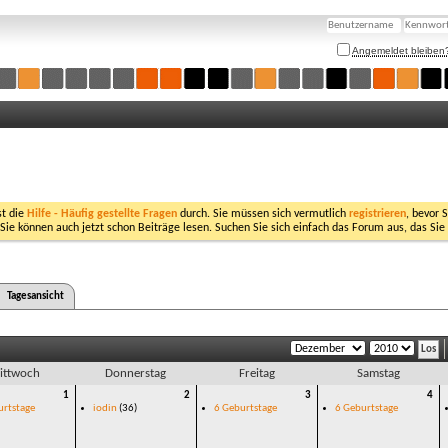
Angemeldet bleiben
st die
Hilfe - Häufig gestellte Fragen
durch. Sie müssen sich vermutlich
registrieren
, bevor 
 Sie können auch jetzt schon Beiträge lesen. Suchen Sie sich einfach das Forum aus, das Sie
Tagesansicht
ittwoch
Donnerstag
Freitag
Samstag
1
2
3
4
urtstage
iodin
(36)
6 Geburtstage
6 Geburtstage