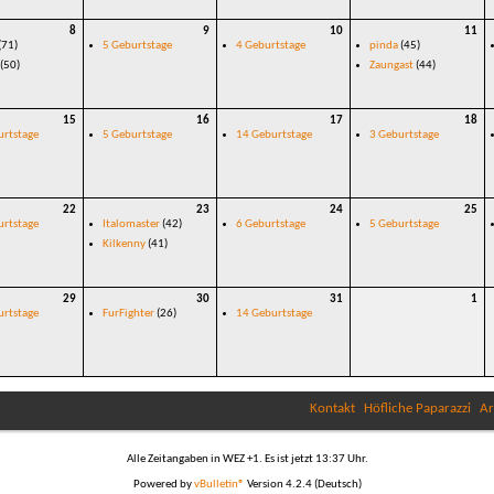
8
9
10
11
(71)
5 Geburtstage
4 Geburtstage
pinda
(45)
(50)
Zaungast
(44)
15
16
17
18
urtstage
5 Geburtstage
14 Geburtstage
3 Geburtstage
22
23
24
25
urtstage
Italomaster
(42)
6 Geburtstage
5 Geburtstage
Kilkenny
(41)
29
30
31
1
urtstage
FurFighter
(26)
14 Geburtstage
Kontakt
Höfliche Paparazzi
Ar
Alle Zeitangaben in WEZ +1. Es ist jetzt
13:37
Uhr.
Powered by
vBulletin®
Version 4.2.4 (Deutsch)