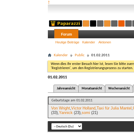
†
Forum
Heutige Beiträge
Kalender
Aktionen
Kalender
Public
01.02.2011
Wenn dies Ihr erster Besuch hier ist, lesen Sie bitte zuer
'Registrieren', um den Registrierungsprozess zu starten.
01.02.2011
Jahresansicht
Monatsansicht
Wochenansicht
Geburtstage am 01.02.2011
Von Wright
Victor Holland
Taxi für Julia Mantel
(33)
Yannick
(23)
somi
(21)