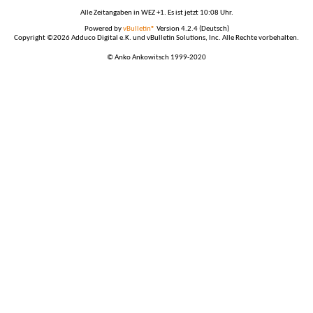
Alle Zeitangaben in WEZ +1. Es ist jetzt
10:08
Uhr.
Powered by
vBulletin®
Version 4.2.4 (Deutsch)
Copyright ©2026 Adduco Digital e.K. und vBulletin Solutions, Inc. Alle Rechte vorbehalten.
© Anko Ankowitsch 1999-2020