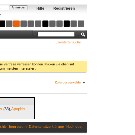
Hilfe
Registrieren
?
Erweiterte Suche
Sie Beiträge verfassen können. Klicken Sie oben auf
 am meisten interessiert.
Kalender auswählen
is
(33)
Apophis
chiv
Impressum
Datenschutzerklärung
Nach oben