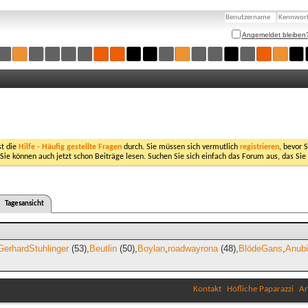
Angemeldet bleiben
st die
Hilfe - Häufig gestellte Fragen
durch. Sie müssen sich vermutlich
registrieren
, bevor 
 Sie können auch jetzt schon Beiträge lesen. Suchen Sie sich einfach das Forum aus, das Sie
Tagesansicht
GerhardStuhlinger
(53)
Beutlin
(50)
Boylan
roadwayrona
(48)
BlödeGans
Anub
Kontakt
Höfliche Paparazzi
Ar