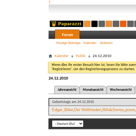
†
Forum
Heutige Beiträge
Kalender
Aktionen
Kalender
Public
24.12.2010
Wenn dies Ihr erster Besuch hier ist, lesen Sie bitte zuer
'Registrieren', um den Registrierungsprozess zu starten.
24.12.2010
Jahresansicht
Monatsansicht
Wochenansicht
Geburtstage am 24.12.2010
Edgar_Biller
Der Weltfrieden
MAdeSerres
poser