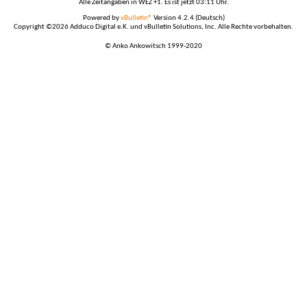
Alle Zeitangaben in WEZ +1. Es ist jetzt
03:11
Uhr.
Powered by
vBulletin®
Version 4.2.4 (Deutsch)
Copyright ©2026 Adduco Digital e.K. und vBulletin Solutions, Inc. Alle Rechte vorbehalten.
© Anko Ankowitsch 1999-2020