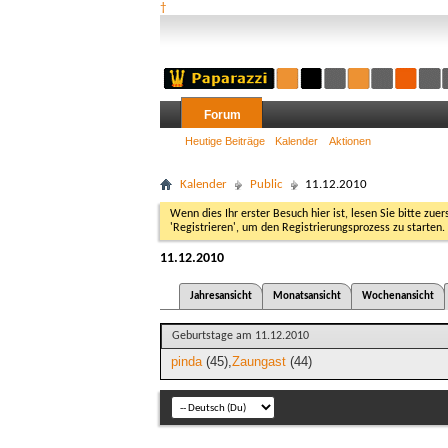
†
Forum
Heutige Beiträge
Kalender
Aktionen
Kalender
Public
11.12.2010
Wenn dies Ihr erster Besuch hier ist, lesen Sie bitte zuer
'Registrieren', um den Registrierungsprozess zu starten.
11.12.2010
Jahresansicht
Monatsansicht
Wochenansicht
Geburtstage am 11.12.2010
pinda
(45)
Zaungast
(44)