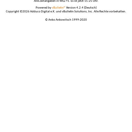
Alle Zeitangaben in WEZ +1. Es ist jetzt
15:25
Uhr.
Powered by
vBulletin®
Version 4.2.4 (Deutsch)
Copyright ©2026 Adduco Digital e.K. und vBulletin Solutions, Inc. Alle Rechte vorbehalten.
© Anko Ankowitsch 1999-2020