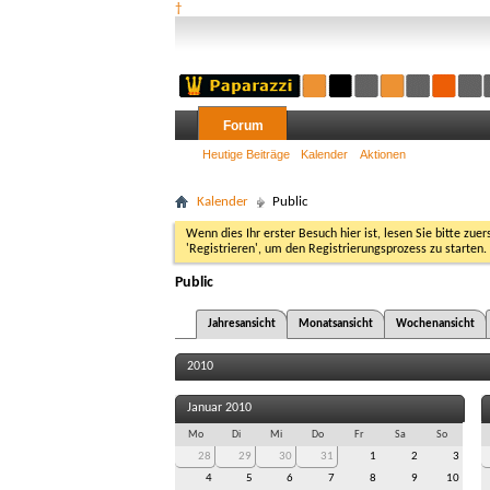
†
Forum
Heutige Beiträge
Kalender
Aktionen
Kalender
Public
Wenn dies Ihr erster Besuch hier ist, lesen Sie bitte zuer
'Registrieren', um den Registrierungsprozess zu starten.
Public
Jahresansicht
Monatsansicht
Wochenansicht
2010
Januar 2010
Mo
Di
Mi
Do
Fr
Sa
So
28
29
30
31
1
2
3
4
5
6
7
8
9
10