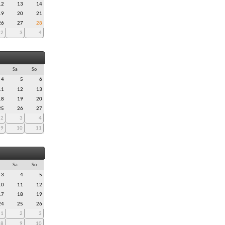
12
13
14
19
20
21
26
27
28
2
3
4
Sa
So
4
5
6
11
12
13
18
19
20
25
26
27
2
3
4
9
10
11
Sa
So
3
4
5
10
11
12
17
18
19
24
25
26
1
2
3
8
9
10