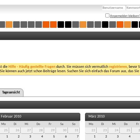
Angemeldet bleiben
st die
Hilfe - Häufig gestellte Fragen
durch. Sie müssen sich vermutlich
registrieren
, bevor 
 Sie können auch jetzt schon Beiträge lesen. Suchen Sie sich einfach das Forum aus, das Sie
Tagesansicht
Februar 2010
März 2010
Mo
Di
Mi
Do
Fr
Sa
So
Mo
Di
Mi
Do
Fr
25
26
27
28
29
30
31
22
23
24
25
1
2
3
4
5
6
7
1
2
3
4