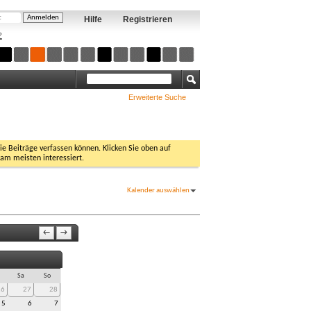
Hilfe
Registrieren
?
Erweiterte Suche
Sie Beiträge verfassen können. Klicken Sie oben auf
 am meisten interessiert.
Kalender auswählen
←
→
Sa
So
26
27
28
5
6
7