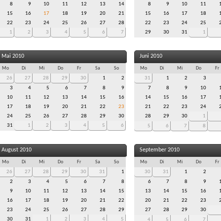
8
9
10
11
12
13
14
8
9
10
11
15
16
17
18
19
20
21
15
16
17
18
22
23
24
25
26
27
28
22
23
24
25
1
2
3
4
5
6
7
29
30
31
1
Mai 2010
Juni 2010
Mo
Di
Mi
Do
Fr
Sa
So
Mo
Di
Mi
Do
Fr
26
27
28
29
30
1
2
31
1
2
3
3
4
5
6
7
8
9
7
8
9
10
10
11
12
13
14
15
16
14
15
16
17
17
18
19
20
21
22
23
21
22
23
24
24
25
26
27
28
29
30
28
29
30
1
31
1
2
3
4
5
6
5
6
7
8
August 2010
September 2010
Mo
Di
Mi
Do
Fr
Sa
So
Mo
Di
Mi
Do
Fr
26
27
28
29
30
31
1
30
31
1
2
2
3
4
5
6
7
8
6
7
8
9
9
10
11
12
13
14
15
13
14
15
16
16
17
18
19
20
21
22
20
21
22
23
23
24
25
26
27
28
29
27
28
29
30
30
31
1
2
3
4
5
4
5
6
7