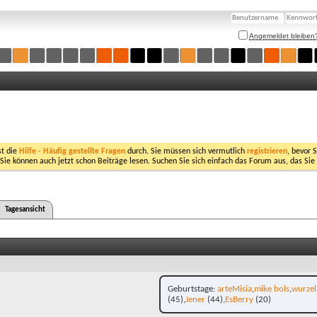
Angemeldet bleiben
st die
Hilfe - Häufig gestellte Fragen
durch. Sie müssen sich vermutlich
registrieren
, bevor 
 Sie können auch jetzt schon Beiträge lesen. Suchen Sie sich einfach das Forum aus, das Sie
Tagesansicht
Geburtstage
arteMisia
mike bols
wurze
(45)
Jener
(44)
EsBerry
(20)