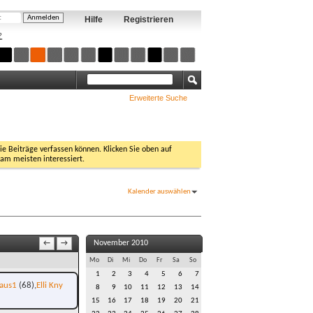
Hilfe
Registrieren
?
Erweiterte Suche
Sie Beiträge verfassen können. Klicken Sie oben auf
 am meisten interessiert.
Kalender auswählen
November 2010
←
→
Mo
Di
Mi
Do
Fr
Sa
So
1
2
3
4
5
6
7
laus1
(68)
Elli Kny
8
9
10
11
12
13
14
15
16
17
18
19
20
21