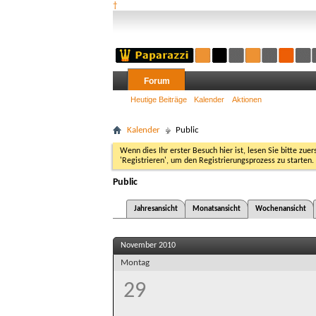
†
Forum
Heutige Beiträge
Kalender
Aktionen
Kalender
Public
Wenn dies Ihr erster Besuch hier ist, lesen Sie bitte zuer
'Registrieren', um den Registrierungsprozess zu starten.
Public
Jahresansicht
Monatsansicht
Wochenansicht
November 2010
Montag
29