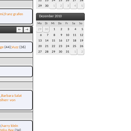
22
23
24
25
26
27
28
29
30
1
2
3
4
5
mi
franz grafen
Dezember 2010
Mo
Di
Mi
Do
Fr
Sa
So
29
30
1
2
3
4
5
←
→
6
7
8
9
10
11
12
13
14
15
16
17
18
19
20
21
22
23
24
25
26
age
(44)
Vuzz
(36)
27
28
29
30
31
1
2
)
Barbara Salat
eiherr von
)
harry klein
Miss Bee
(34)