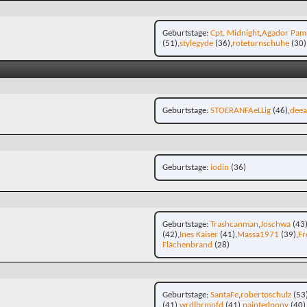
Geburtstage
Cpt. Midnight
Agador Pam
(51)
stylegyde
(36)
roteturnschuhe
(30)
Geburtstage
STOERANFAeLLig
(46)
dee
Geburtstage
iodin
(36)
Geburtstage
Trashcanman
Joschwa
(43
(42)
Ines Kaiser
(41)
Massa1971
(39)
Fr
Flächenbrand
(28)
Geburtstage
SantaFe
robertoschulz
(53
(41)
wrdlbrmpfd
(41)
paintedpony
(40)