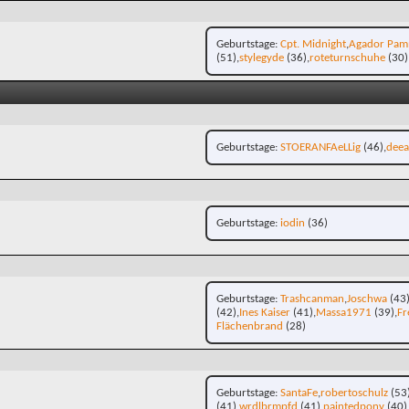
Geburtstage
Cpt. Midnight
Agador Pam
(51)
stylegyde
(36)
roteturnschuhe
(30)
Geburtstage
STOERANFAeLLig
(46)
dee
Geburtstage
iodin
(36)
Geburtstage
Trashcanman
Joschwa
(43
(42)
Ines Kaiser
(41)
Massa1971
(39)
Fr
Flächenbrand
(28)
Geburtstage
SantaFe
robertoschulz
(53
(41)
wrdlbrmpfd
(41)
paintedpony
(40)