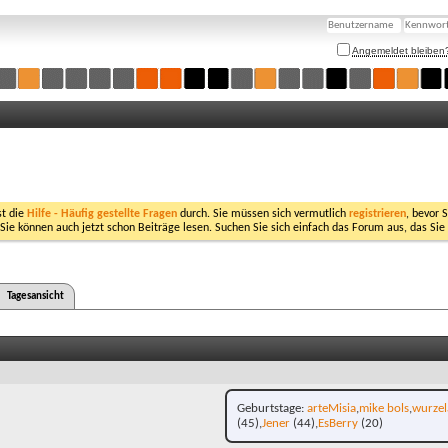
Angemeldet bleiben
st die
Hilfe - Häufig gestellte Fragen
durch. Sie müssen sich vermutlich
registrieren
, bevor 
 Sie können auch jetzt schon Beiträge lesen. Suchen Sie sich einfach das Forum aus, das Sie
Tagesansicht
Geburtstage
arteMisia
mike bols
wurze
(45)
Jener
(44)
EsBerry
(20)