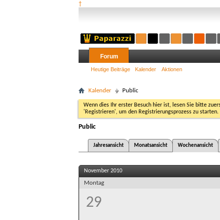
†
Forum
Heutige Beiträge
Kalender
Aktionen
Kalender
Public
Wenn dies Ihr erster Besuch hier ist, lesen Sie bitte zuer
'Registrieren', um den Registrierungsprozess zu starten.
Public
Jahresansicht
Monatsansicht
Wochenansicht
November 2010
Montag
29