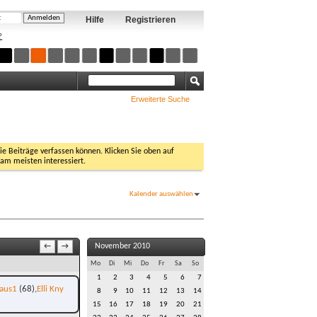
Hilfe
Registrieren
?
Erweiterte Suche
Sie Beiträge verfassen können. Klicken Sie oben auf
 am meisten interessiert.
Kalender auswählen
November 2010
←
→
Mo
Di
Mi
Do
Fr
Sa
So
1
2
3
4
5
6
7
laus1
(68)
Elli Kny
8
9
10
11
12
13
14
15
16
17
18
19
20
21