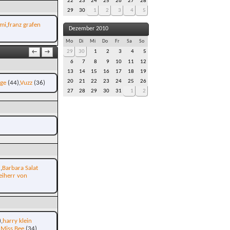
22
23
24
25
26
27
28
29
30
1
2
3
4
5
mi
franz grafen
Dezember 2010
Mo
Di
Mi
Do
Fr
Sa
So
29
30
1
2
3
4
5
←
→
6
7
8
9
10
11
12
13
14
15
16
17
18
19
20
21
22
23
24
25
26
age
(44)
Vuzz
(36)
27
28
29
30
31
1
2
)
Barbara Salat
eiherr von
)
harry klein
Miss Bee
(34)