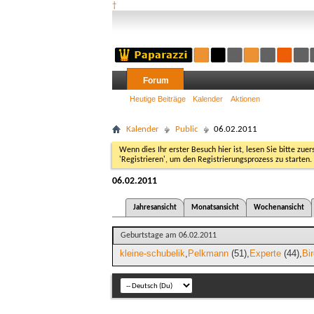
†
Forum
Heutige Beiträge
Kalender
Aktionen
Kalender
Public
06.02.2011
Wenn dies Ihr erster Besuch hier ist, lesen Sie bitte zuer
'Registrieren', um den Registrierungsprozess zu starten.
06.02.2011
Jahresansicht
Monatsansicht
Wochenansicht
Geburtstage am 06.02.2011
kleine-schubelik
Pelkmann
(51)
Experte
(44)
Bi