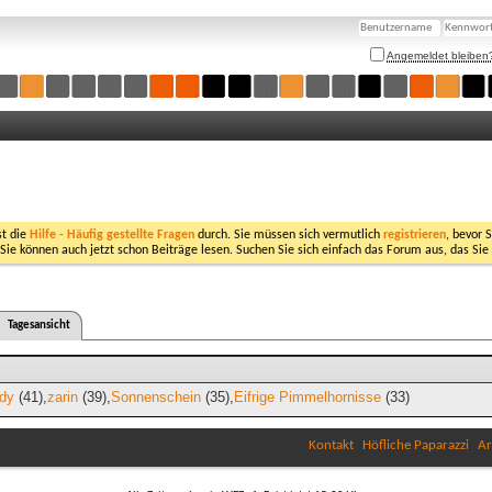
Angemeldet bleiben
st die
Hilfe - Häufig gestellte Fragen
durch. Sie müssen sich vermutlich
registrieren
, bevor 
 Sie können auch jetzt schon Beiträge lesen. Suchen Sie sich einfach das Forum aus, das Sie
Tagesansicht
rdy
(41)
zarin
(39)
Sonnenschein
(35)
Eifrige Pimmelhornisse
(33)
Kontakt
Höfliche Paparazzi
Ar