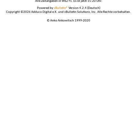
Alle Zeitangaben in WEZ +1. Es ist jetzt
15:20
Uhr.
Powered by
vBulletin®
Version 4.2.4 (Deutsch)
Copyright ©2026 Adduco Digital e.K. und vBulletin Solutions, Inc. Alle Rechte vorbehalten.
© Anko Ankowitsch 1999-2020