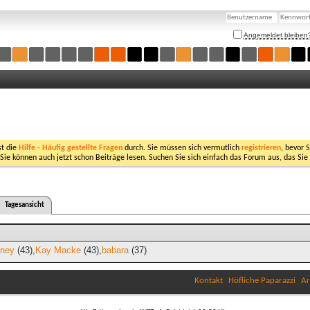
Angemeldet bleiben
st die
Hilfe - Häufig gestellte Fragen
durch. Sie müssen sich vermutlich
registrieren
, bevor 
 Sie können auch jetzt schon Beiträge lesen. Suchen Sie sich einfach das Forum aus, das Sie
Tagesansicht
oney
(43)
Kay Macke
(43)
babara
(37)
Kontakt
Höfliche Paparazzi
Ar