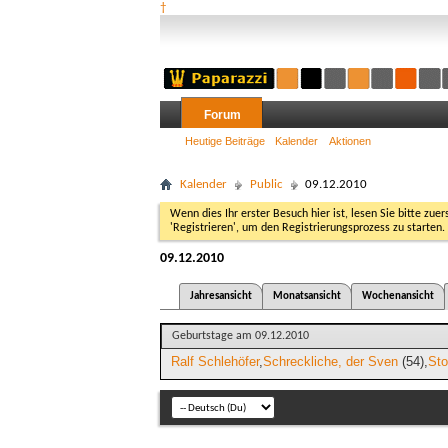
†
Forum
Heutige Beiträge
Kalender
Aktionen
Kalender
Public
09.12.2010
Wenn dies Ihr erster Besuch hier ist, lesen Sie bitte zuer
'Registrieren', um den Registrierungsprozess zu starten.
09.12.2010
Jahresansicht
Monatsansicht
Wochenansicht
Geburtstage am 09.12.2010
Ralf Schlehöfer
Schreckliche, der Sven
(54)
St