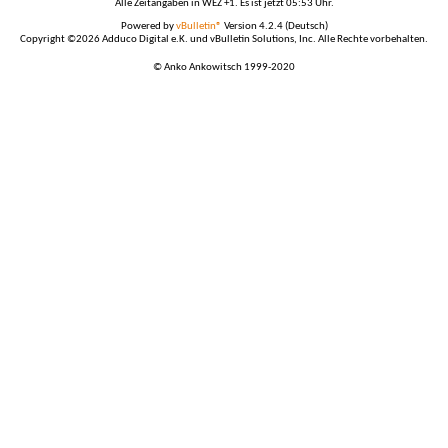
Alle Zeitangaben in WEZ +1. Es ist jetzt
05:53
Uhr.
Powered by
vBulletin®
Version 4.2.4 (Deutsch)
Copyright ©2026 Adduco Digital e.K. und vBulletin Solutions, Inc. Alle Rechte vorbehalten.
© Anko Ankowitsch 1999-2020