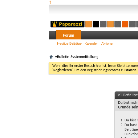
†
Forum
Heutige Beiträge
Kalender
Aktionen
vBulletin-Systemmitteilung
Wenn dies Ihr erster Besuch hier ist, lesen Sie bitte zuer
'Registrieren', um den Registrierungsprozess zu starten.
vBulletin-Sy
Du bist nic
Gründe sein
Du bist 
Du hast 
Beiträge
Funktion