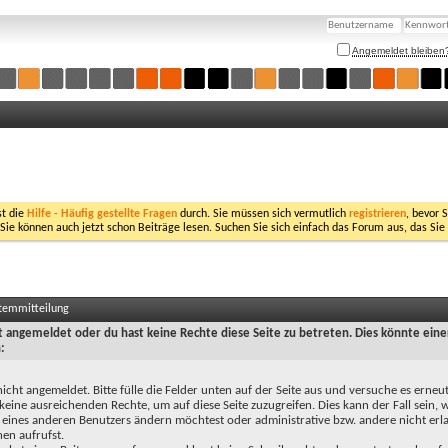
Angemeldet bleiben
st die
Hilfe - Häufig gestellte Fragen
durch. Sie müssen sich vermutlich
registrieren
, bevor 
 Sie können auch jetzt schon Beiträge lesen. Suchen Sie sich einfach das Forum aus, das Sie
stemmitteilung
ht angemeldet oder du hast keine Rechte diese Seite zu betreten. Dies könnte eine
:
nicht angemeldet. Bitte fülle die Felder unten auf der Seite aus und versuche es erneut
keine ausreichenden Rechte, um auf diese Seite zuzugreifen. Dies kann der Fall sein,
 eines anderen Benutzers ändern möchtest oder administrative bzw. andere nicht erl
en aufrufst.