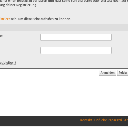
chst einen Beitrag zu verfassen und hast keine Schreibrechte oder wartest noch auf 
ung deiner Registrierung.
istriert
sein, um diese Seite aufrufen zu können.
e:
t bleiben?
Kontakt
Höfliche Paparazzi
Ar