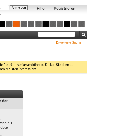
Hilfe
Registrieren
?
Erweiterte Suche
Sie Beiträge verfassen können. Klicken Sie oben auf
 am meisten interessiert.
r der
.
 wenn du
aubte