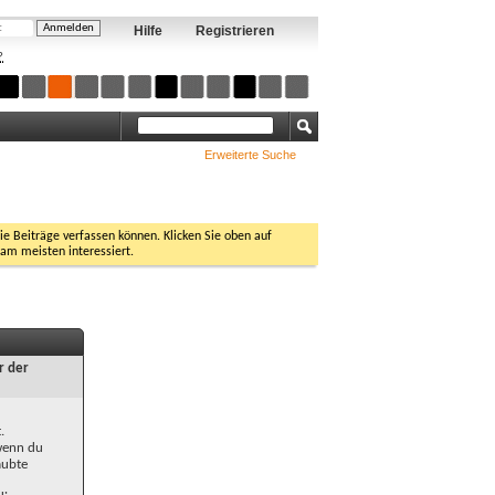
Hilfe
Registrieren
?
Erweiterte Suche
Sie Beiträge verfassen können. Klicken Sie oben auf
 am meisten interessiert.
r der
.
 wenn du
aubte