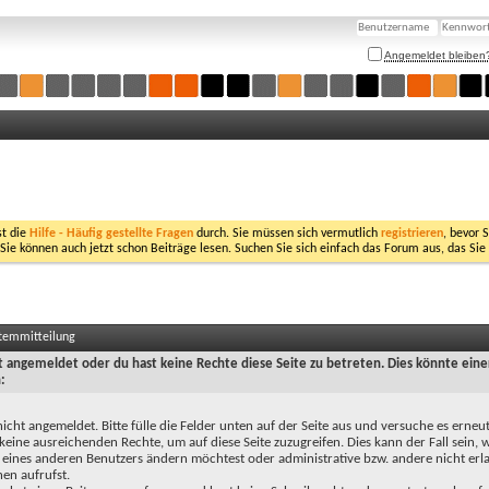
Angemeldet bleiben
st die
Hilfe - Häufig gestellte Fragen
durch. Sie müssen sich vermutlich
registrieren
, bevor 
 Sie können auch jetzt schon Beiträge lesen. Suchen Sie sich einfach das Forum aus, das Sie
stemmitteilung
ht angemeldet oder du hast keine Rechte diese Seite zu betreten. Dies könnte eine
:
nicht angemeldet. Bitte fülle die Felder unten auf der Seite aus und versuche es erneut
keine ausreichenden Rechte, um auf diese Seite zuzugreifen. Dies kann der Fall sein,
 eines anderen Benutzers ändern möchtest oder administrative bzw. andere nicht erl
en aufrufst.