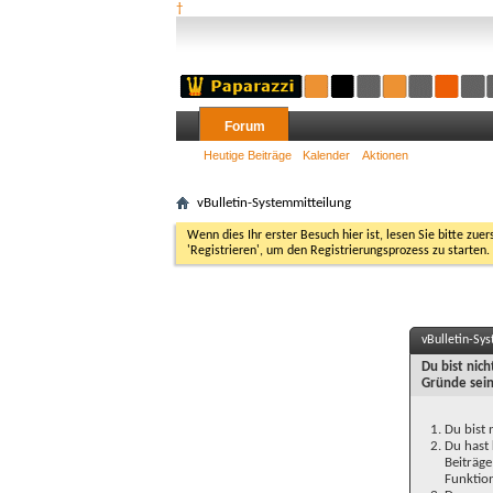
†
Forum
Heutige Beiträge
Kalender
Aktionen
vBulletin-Systemmitteilung
Wenn dies Ihr erster Besuch hier ist, lesen Sie bitte zuer
'Registrieren', um den Registrierungsprozess zu starten.
vBulletin-Sy
Du bist nic
Gründe sein
Du bist 
Du hast 
Beiträge
Funktion