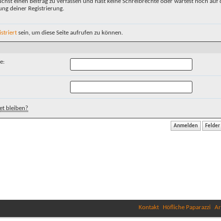
chst einen Beitrag zu verfassen und hast keine Schreibrechte oder wartest noch auf 
ung deiner Registrierung.
istriert
sein, um diese Seite aufrufen zu können.
e:
t bleiben?
Kontakt
Höfliche Paparazzi
Ar