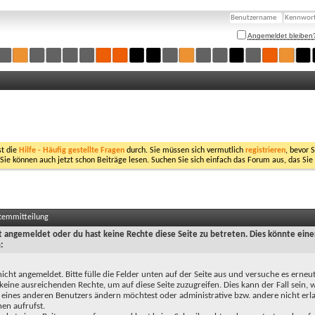
Angemeldet bleiben
st die
Hilfe - Häufig gestellte Fragen
durch. Sie müssen sich vermutlich
registrieren
, bevor 
 Sie können auch jetzt schon Beiträge lesen. Suchen Sie sich einfach das Forum aus, das Sie
stemmitteilung
ht angemeldet oder du hast keine Rechte diese Seite zu betreten. Dies könnte eine
:
nicht angemeldet. Bitte fülle die Felder unten auf der Seite aus und versuche es erneut
keine ausreichenden Rechte, um auf diese Seite zuzugreifen. Dies kann der Fall sein,
 eines anderen Benutzers ändern möchtest oder administrative bzw. andere nicht erl
en aufrufst.