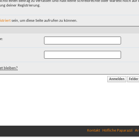
chst einen Beitrag zu verfassen und hast keine Schreibrechte oder wartest noch auf 
ung deiner Registrierung.
istriert
sein, um diese Seite aufrufen zu können.
e:
t bleiben?
Kontakt
Höfliche Paparazzi
Ar