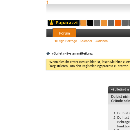
†
Forum
Heutige Beiträge
Kalender
Aktionen
vBulletin-Systemmitteilung
Wenn dies Ihr erster Besuch hier ist, lesen Sie bitte zuer
'Registrieren', um den Registrierungsprozess zu starten.
vBulletin-Sy
Du bist nic
Gründe sein
Du bist 
Du hast 
Beiträge
Funktion