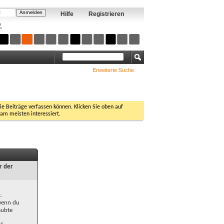
Hilfe
Registrieren
?
Erweiterte Suche
Sie Beiträge verfassen können. Klicken Sie oben auf
 am meisten interessiert.
r der
.
 wenn du
aubte