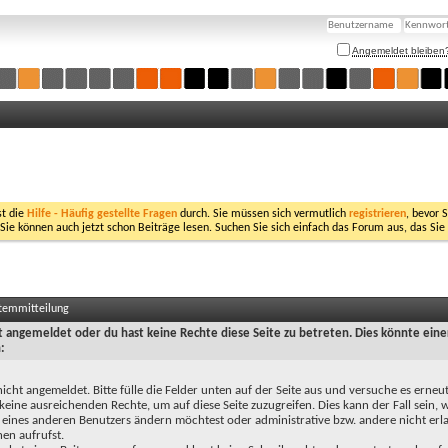
Angemeldet bleiben
st die
Hilfe - Häufig gestellte Fragen
durch. Sie müssen sich vermutlich
registrieren
, bevor 
 Sie können auch jetzt schon Beiträge lesen. Suchen Sie sich einfach das Forum aus, das Sie
stemmitteilung
ht angemeldet oder du hast keine Rechte diese Seite zu betreten. Dies könnte eine
:
nicht angemeldet. Bitte fülle die Felder unten auf der Seite aus und versuche es erneut
keine ausreichenden Rechte, um auf diese Seite zuzugreifen. Dies kann der Fall sein,
 eines anderen Benutzers ändern möchtest oder administrative bzw. andere nicht erl
en aufrufst.