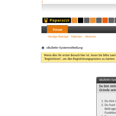
†
Forum
Heutige Beiträge
Kalender
Aktionen
vBulletin-Systemmitteilung
Wenn dies Ihr erster Besuch hier ist, lesen Sie bitte zuer
'Registrieren', um den Registrierungsprozess zu starten.
vBulletin-Sy
Du bist nic
Gründe sein
Du bist 
Du hast 
Beiträge
Funktion