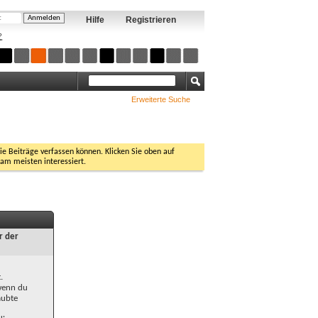
Hilfe
Registrieren
?
Erweiterte Suche
Sie Beiträge verfassen können. Klicken Sie oben auf
 am meisten interessiert.
r der
.
 wenn du
aubte