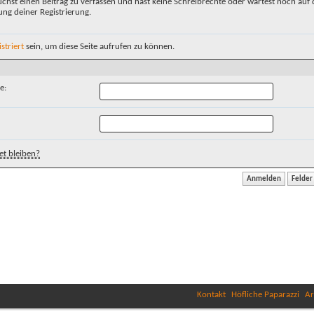
chst einen Beitrag zu verfassen und hast keine Schreibrechte oder wartest noch auf 
ung deiner Registrierung.
istriert
sein, um diese Seite aufrufen zu können.
e:
t bleiben?
Kontakt
Höfliche Paparazzi
Ar