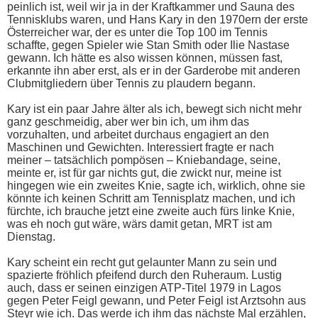
peinlich ist, weil wir ja in der Kraftkammer und Sauna des
Tennisklubs waren, und Hans Kary in den 1970ern der erste
Österreicher war, der es unter die Top 100 im Tennis
schaffte, gegen Spieler wie Stan Smith oder Ilie Nastase
gewann. Ich hätte es also wissen können, müssen fast,
erkannte ihn aber erst, als er in der Garderobe mit anderen
Clubmitgliedern über Tennis zu plaudern begann.
Kary ist ein paar Jahre älter als ich, bewegt sich nicht mehr
ganz geschmeidig, aber wer bin ich, um ihm das
vorzuhalten, und arbeitet durchaus engagiert an den
Maschinen und Gewichten. Interessiert fragte er nach
meiner – tatsächlich pompösen – Kniebandage, seine,
meinte er, ist für gar nichts gut, die zwickt nur, meine ist
hingegen wie ein zweites Knie, sagte ich, wirklich, ohne sie
könnte ich keinen Schritt am Tennisplatz machen, und ich
fürchte, ich brauche jetzt eine zweite auch fürs linke Knie,
was eh noch gut wäre, wärs damit getan, MRT ist am
Dienstag.
Kary scheint ein recht gut gelaunter Mann zu sein und
spazierte fröhlich pfeifend durch den Ruheraum. Lustig
auch, dass er seinen einzigen ATP-Titel 1979 in Lagos
gegen Peter Feigl gewann, und Peter Feigl ist Arztsohn aus
Steyr wie ich. Das werde ich ihm das nächste Mal erzählen,