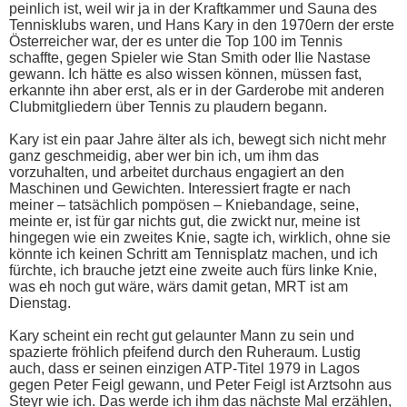
peinlich ist, weil wir ja in der Kraftkammer und Sauna des
Tennisklubs waren, und Hans Kary in den 1970ern der erste
Österreicher war, der es unter die Top 100 im Tennis
schaffte, gegen Spieler wie Stan Smith oder Ilie Nastase
gewann. Ich hätte es also wissen können, müssen fast,
erkannte ihn aber erst, als er in der Garderobe mit anderen
Clubmitgliedern über Tennis zu plaudern begann.
Kary ist ein paar Jahre älter als ich, bewegt sich nicht mehr
ganz geschmeidig, aber wer bin ich, um ihm das
vorzuhalten, und arbeitet durchaus engagiert an den
Maschinen und Gewichten. Interessiert fragte er nach
meiner – tatsächlich pompösen – Kniebandage, seine,
meinte er, ist für gar nichts gut, die zwickt nur, meine ist
hingegen wie ein zweites Knie, sagte ich, wirklich, ohne sie
könnte ich keinen Schritt am Tennisplatz machen, und ich
fürchte, ich brauche jetzt eine zweite auch fürs linke Knie,
was eh noch gut wäre, wärs damit getan, MRT ist am
Dienstag.
Kary scheint ein recht gut gelaunter Mann zu sein und
spazierte fröhlich pfeifend durch den Ruheraum. Lustig
auch, dass er seinen einzigen ATP-Titel 1979 in Lagos
gegen Peter Feigl gewann, und Peter Feigl ist Arztsohn aus
Steyr wie ich. Das werde ich ihm das nächste Mal erzählen,