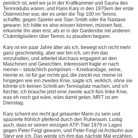
peinlich ist, weil wir ja in der Kraftkammer und Sauna des
Tennisklubs waren, und Hans Kary in den 1970ern der erste
Österreicher war, der es unter die Top 100 im Tennis
schaffte, gegen Spieler wie Stan Smith oder Ilie Nastase
gewann. Ich hätte es also wissen können, müssen fast,
erkannte ihn aber erst, als er in der Garderobe mit anderen
Clubmitgliedern über Tennis zu plaudern begann.
Kary ist ein paar Jahre älter als ich, bewegt sich nicht mehr
ganz geschmeidig, aber wer bin ich, um ihm das
vorzuhalten, und arbeitet durchaus engagiert an den
Maschinen und Gewichten. Interessiert fragte er nach
meiner – tatsächlich pompösen – Kniebandage, seine,
meinte er, ist für gar nichts gut, die zwickt nur, meine ist
hingegen wie ein zweites Knie, sagte ich, wirklich, ohne sie
könnte ich keinen Schritt am Tennisplatz machen, und ich
fürchte, ich brauche jetzt eine zweite auch fürs linke Knie,
was eh noch gut wäre, wärs damit getan, MRT ist am
Dienstag.
Kary scheint ein recht gut gelaunter Mann zu sein und
spazierte fröhlich pfeifend durch den Ruheraum. Lustig
auch, dass er seinen einzigen ATP-Titel 1979 in Lagos
gegen Peter Feigl gewann, und Peter Feigl ist Arztsohn aus
Steyr wie ich. Das werde ich ihm das nächste Mal erzählen,