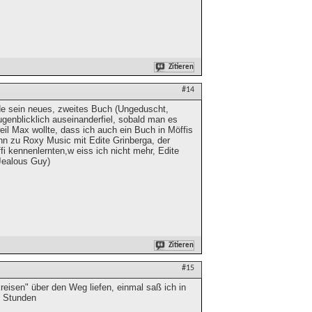
Zitieren
#14
rade sein neues, zweites Buch (Ungeduscht,
genblicklich auseinanderfiel, sobald man es
weil Max wollte, dass ich auch ein Buch in Möffis
nn zu Roxy Music mit Edite Grinberga, der
i kennenlernten,w eiss ich nicht mehr, Edite
(Jealous Guy)
Zitieren
#15
reisen" über den Weg liefen, einmal saß ich in
e Stunden