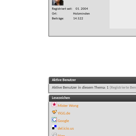
Registriert seit
01. 2004
Ort
Holzminden
Beiträge
14.522
Aktive Benutzer
Aktive Benutzer in diesem Thema: 1
(Registrierte Ben
Lesezeichen
Mister Wong
YiGG.de
Google
del.icio.us