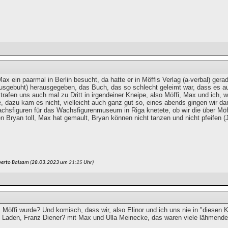
ax ein paarmal in Berlin besucht, da hatte er in Möffis Verlag (a-verbal) ge
usgebuht) herausgegeben, das Buch, das so schlecht geleimt war, dass es au
 trafen uns auch mal zu Dritt in irgendeiner Kneipe, also Möffi, Max und ich, 
, dazu kam es nicht, vielleicht auch ganz gut so, eines abends gingen wir da
achsfiguren für das Wachsfigurenmuseum in Riga knetete, ob wir die über Möff
n Bryan toll, Max hat gemault, Bryan können nicht tanzen und nicht pfeifen 
berto Balsam (28.03.2023 um
21:25
Uhr)
Möffi wurde? Und komisch, dass wir, also Elinor und ich uns nie in "diesen K
 Laden, Franz Diener? mit Max und Ulla Meinecke, das waren viele lähmend