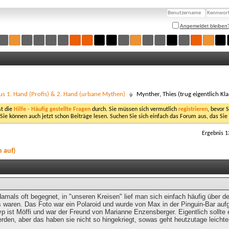
Angemeldet bleiben
us 1. Hand (Profis) & 2. Hand (urbane Mythen)
Mynther, Thies (trug eigentlich Kl
st die
Hilfe - Häufig gestellte Fragen
durch. Sie müssen sich vermutlich
registrieren
, bevor 
 Sie können auch jetzt schon Beiträge lesen. Suchen Sie sich einfach das Forum aus, das Sie
Ergebnis 1
n auf)
damals oft begegnet, in "unseren Kreisen" lief man sich einfach häufig über 
s waren. Das Foto war ein Polaroid und wurde von Max in der Pinguin-Bar a
yp ist Möffi und war der Freund von Marianne Enzensberger. Eigentlich sollt
erden, aber das haben sie nicht so hingekriegt, sowas geht heutzutage leichte