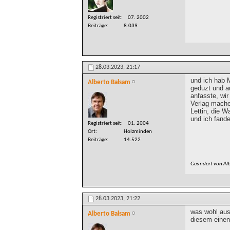
Registriert seit
07. 2002
Beiträge
8.039
28.03.2023,
21:17
und ich hab M
Alberto Balsam
geduzt und a
anfasste, wir
Verlag mache
Lettin, die W
und ich fande
Registriert seit
01. 2004
Ort
Holzminden
Beiträge
14.522
Geändert von Al
28.03.2023,
21:22
was wohl aus 
Alberto Balsam
diesem einen