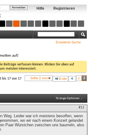
Hilfe
Registrieren
?
Erweiterte Suche
amotten auf)
Sie Beiträge verfassen können. Klicken Sie oben auf
 am meisten interessiert.
Seite 2 von 2
1
2
3 bis 17 von 17
Erste
Stränge-Optionen
#13
den Weg. Leider war ich meistens besoffen, wenn
ufgenommen, wo wir nach einem Konzert gelandet
e ein Paar Würstchen zwischen uns baumeln, also
r.