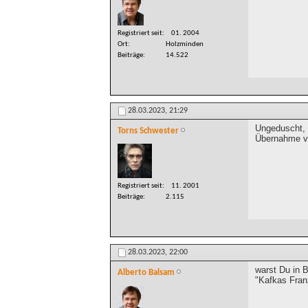
Registriert seit
01. 2004
Ort
Holzminden
Beiträge
14.522
28.03.2023,
21:29
Ungeduscht, 
Torns Schwester
Übernahme vo
Registriert seit
11. 2001
Beiträge
2.115
28.03.2023,
22:00
warst Du in 
Alberto Balsam
"Kafkas Fran