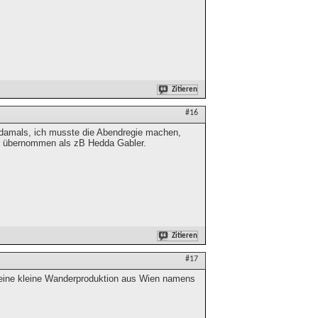
Zitieren
#16
damals, ich musste die Abendregie machen,
ber übernommen als zB Hedda Gabler.
Zitieren
#17
so eine kleine Wanderproduktion aus Wien namens