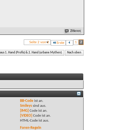
Zitieren
Seite 2 von 2
1
2
Erste
 aus 1. Hand (Profis) & 2. Hand (urbane Mythen)
Nach oben
BB-Code
ist
an
.
Smileys
sind
aus
.
[IMG]
Code ist
an
.
[VIDEO]
Code ist
an
.
HTML-Code ist
aus
.
Foren-Regeln