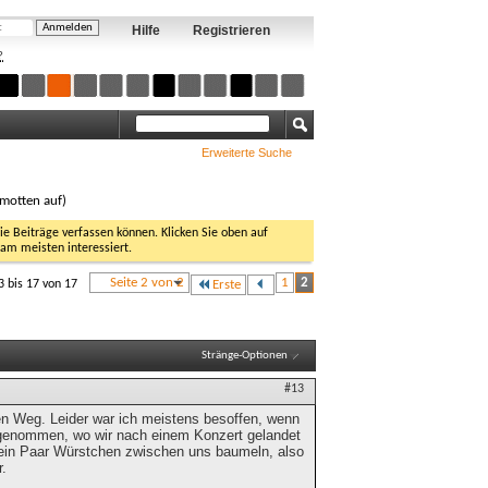
Hilfe
Registrieren
?
Erweiterte Suche
amotten auf)
Sie Beiträge verfassen können. Klicken Sie oben auf
 am meisten interessiert.
Seite 2 von 2
1
2
3 bis 17 von 17
Erste
Stränge-Optionen
#13
den Weg. Leider war ich meistens besoffen, wenn
ufgenommen, wo wir nach einem Konzert gelandet
e ein Paar Würstchen zwischen uns baumeln, also
r.