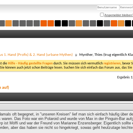
Angemeldet bleiben
us 1. Hand (Profis) & 2. Hand (urbane Mythen)
Mynther, Thies (trug eigentlich Kl
st die
Hilfe - Häufig gestellte Fragen
durch. Sie müssen sich vermutlich
registrieren
, bevor 
 Sie können auch jetzt schon Beiträge lesen. Suchen Sie sich einfach das Forum aus, das Sie
Ergebnis 1
n auf)
damals oft begegnet, in "unseren Kreisen" lief man sich einfach häufig über 
s waren. Das Foto war ein Polaroid und wurde von Max in der Pinguin-Bar a
yp ist Möffi und war der Freund von Marianne Enzensberger. Eigentlich sollt
erden, aber das haben sie nicht so hingekriegt, sowas geht heutzutage leichte