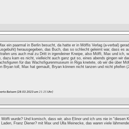
ax ein paarmal in Berlin besucht, da hatte er in Möffis Verlag (a-verbal) ge
usgebuht) herausgegeben, das Buch, das so schlecht geleimt war, dass es au
 trafen uns auch mal zu Dritt in irgendeiner Kneipe, also Möffi, Max und ich, 
, dazu kam es nicht, vielleicht auch ganz gut so, eines abends gingen wir da
achsfiguren für das Wachsfigurenmuseum in Riga knetete, ob wir die über Möff
n Bryan toll, Max hat gemault, Bryan können nicht tanzen und nicht pfeifen 
berto Balsam (28.03.2023 um
21:25
Uhr)
Möffi wurde? Und komisch, dass wir, also Elinor und ich uns nie in "diesen K
 Laden, Franz Diener? mit Max und Ulla Meinecke, das waren viele lähmend