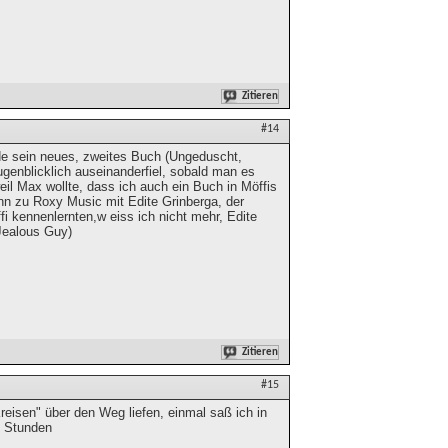
Zitieren
#14
rade sein neues, zweites Buch (Ungeduscht,
genblicklich auseinanderfiel, sobald man es
weil Max wollte, dass ich auch ein Buch in Möffis
nn zu Roxy Music mit Edite Grinberga, der
i kennenlernten,w eiss ich nicht mehr, Edite
(Jealous Guy)
Zitieren
#15
reisen" über den Weg liefen, einmal saß ich in
e Stunden