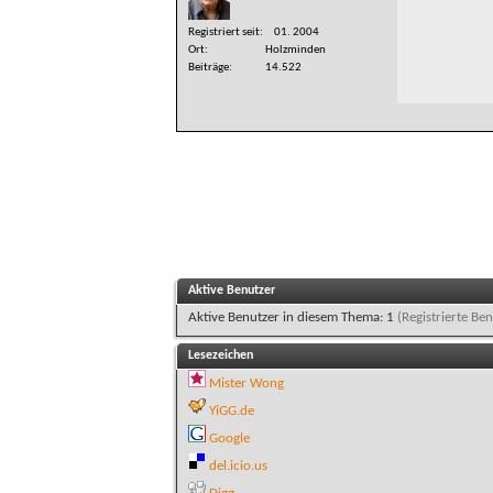
Registriert seit
01. 2004
Ort
Holzminden
Beiträge
14.522
Aktive Benutzer
Aktive Benutzer in diesem Thema: 1
(Registrierte Ben
Lesezeichen
Mister Wong
YiGG.de
Google
del.icio.us