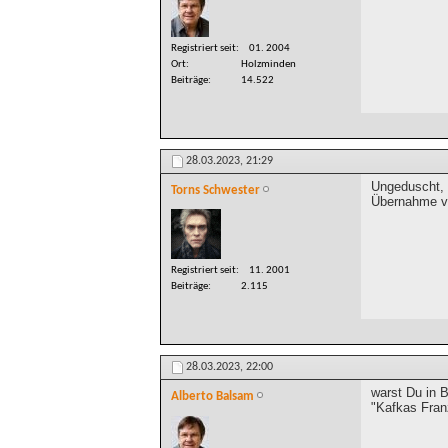
Registriert seit
01. 2004
Ort
Holzminden
Beiträge
14.522
28.03.2023,
21:29
Ungeduscht, 
Torns Schwester
Übernahme vo
Registriert seit
11. 2001
Beiträge
2.115
28.03.2023,
22:00
warst Du in 
Alberto Balsam
"Kafkas Fran