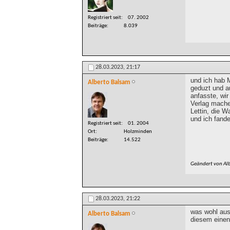
Registriert seit
07. 2002
Beiträge
8.039
28.03.2023,
21:17
und ich hab M
Alberto Balsam
geduzt und a
anfasste, wir
Verlag mache
Lettin, die W
und ich fande
Registriert seit
01. 2004
Ort
Holzminden
Beiträge
14.522
Geändert von Al
28.03.2023,
21:22
was wohl aus 
Alberto Balsam
diesem einen