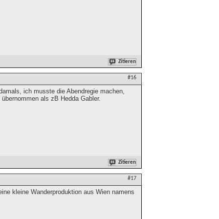
Zitieren
#16
damals, ich musste die Abendregie machen,
ber übernommen als zB Hedda Gabler.
Zitieren
#17
so eine kleine Wanderproduktion aus Wien namens