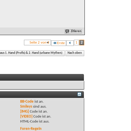
Zitieren
Seite 2 von 2
1
2
Erste
 aus 1. Hand (Profis) & 2. Hand (urbane Mythen)
Nach oben
BB-Code
ist
an
.
Smileys
sind
aus
.
[IMG]
Code ist
an
.
[VIDEO]
Code ist
an
.
HTML-Code ist
aus
.
Foren-Regeln