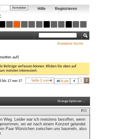
Hilfe
Registrieren
?
Erweiterte Suche
amotten auf)
Sie Beiträge verfassen können. Klicken Sie oben auf
 am meisten interessiert.
Seite 2 von 2
1
2
3 bis 17 von 17
Erste
Stränge-Optionen
#13
den Weg. Leider war ich meistens besoffen, wenn
ufgenommen, wo wir nach einem Konzert gelandet
e ein Paar Würstchen zwischen uns baumeln, also
r.