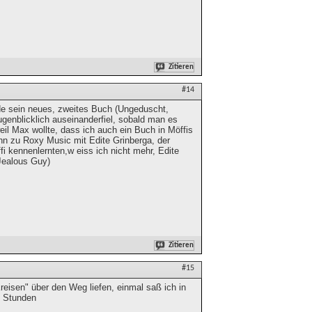
Zitieren
#14
rade sein neues, zweites Buch (Ungeduscht,
genblicklich auseinanderfiel, sobald man es
weil Max wollte, dass ich auch ein Buch in Möffis
nn zu Roxy Music mit Edite Grinberga, der
i kennenlernten,w eiss ich nicht mehr, Edite
(Jealous Guy)
Zitieren
#15
reisen" über den Weg liefen, einmal saß ich in
e Stunden