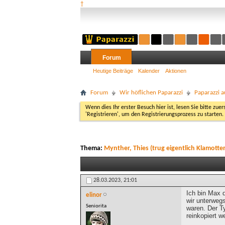
†
Forum
Heutige Beiträge
Kalender
Aktionen
Forum
Wir höflichen Paparazzi
Paparazzi a
Wenn dies Ihr erster Besuch hier ist, lesen Sie bitte zuer
'Registrieren', um den Registrierungsprozess zu starten.
Thema:
Mynther, Thies (trug eigentlich Klamotte
28.03.2023,
21:01
Ich bin Max 
elinor
wir unterweg
Seniorita
waren. Der T
reinkopiert w