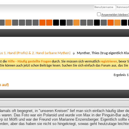
Angemeldet bleiben
us 1. Hand (Profis) & 2. Hand (urbane Mythen)
Mynther, Thies (trug eigentlich Kl
st die
Hilfe - Häufig gestellte Fragen
durch. Sie müssen sich vermutlich
registrieren
, bevor 
 Sie können auch jetzt schon Beiträge lesen. Suchen Sie sich einfach das Forum aus, das Sie
Ergebnis 1
n auf)
damals oft begegnet, in "unseren Kreisen" lief man sich einfach häufig über 
s waren. Das Foto war ein Polaroid und wurde von Max in der Pinguin-Bar a
yp ist Möffi und war der Freund von Marianne Enzensberger. Eigentlich sollt
erden, aber das haben sie nicht so hingekriegt, sowas geht heutzutage leichte