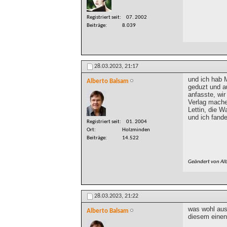
Registriert seit
07. 2002
Beiträge
8.039
28.03.2023,
21:17
und ich hab M
Alberto Balsam
geduzt und a
anfasste, wir
Verlag mache
Lettin, die W
und ich fande
Registriert seit
01. 2004
Ort
Holzminden
Beiträge
14.522
Geändert von Al
28.03.2023,
21:22
was wohl aus 
Alberto Balsam
diesem einen