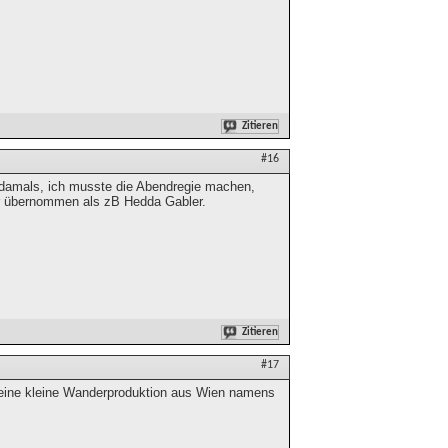
Zitieren
#16
damals, ich musste die Abendregie machen,
ber übernommen als zB Hedda Gabler.
Zitieren
#17
so eine kleine Wanderproduktion aus Wien namens