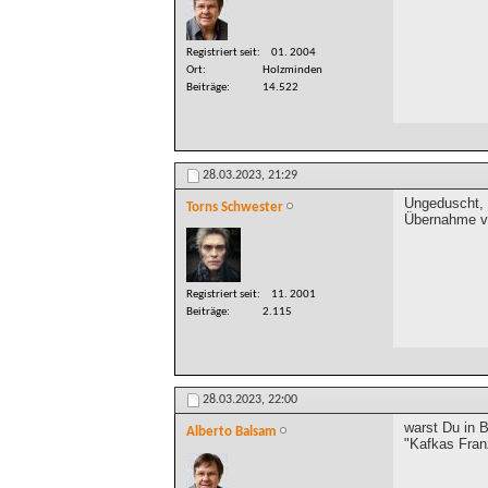
Registriert seit
01. 2004
Ort
Holzminden
Beiträge
14.522
28.03.2023,
21:29
Ungeduscht, 
Torns Schwester
Übernahme vo
Registriert seit
11. 2001
Beiträge
2.115
28.03.2023,
22:00
warst Du in 
Alberto Balsam
"Kafkas Fran