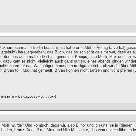
ax ein paarmal in Berlin besucht, da hatte er in Möffis Verlag (a-verbal) ge
usgebuht) herausgegeben, das Buch, das so schlecht geleimt war, dass es au
 trafen uns auch mal zu Dritt in irgendeiner Kneipe, also Möffi, Max und ich, 
, dazu kam es nicht, vielleicht auch ganz gut so, eines abends gingen wir da
achsfiguren für das Wachsfigurenmuseum in Riga knetete, ob wir die über Möff
n Bryan toll, Max hat gemault, Bryan können nicht tanzen und nicht pfeifen 
berto Balsam (28.03.2023 um
21:25
Uhr)
Möffi wurde? Und komisch, dass wir, also Elinor und ich uns nie in "diesen K
 Laden, Franz Diener? mit Max und Ulla Meinecke, das waren viele lähmend