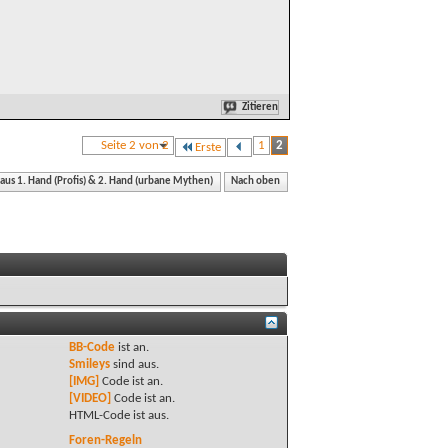
Zitieren
Seite 2 von 2
1
2
Erste
 aus 1. Hand (Profis) & 2. Hand (urbane Mythen)
Nach oben
BB-Code
ist
an
.
Smileys
sind
aus
.
[IMG]
Code ist
an
.
[VIDEO]
Code ist
an
.
HTML-Code ist
aus
.
Foren-Regeln