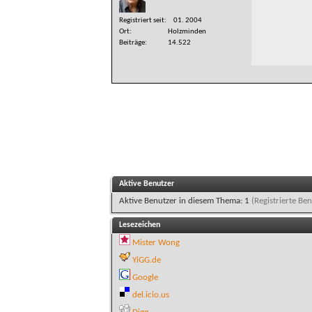
Registriert seit
01. 2004
Ort
Holzminden
Beiträge
14.522
Aktive Benutzer
Aktive Benutzer in diesem Thema: 1
(Registrierte Ben
Lesezeichen
Mister Wong
YiGG.de
Google
del.icio.us