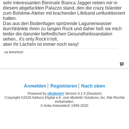
sehr interessanten Biennale Bianca Jagger neben mir in
diesem abgefuckten Palazzo stand, den die crazy Isländer
zum Bohème-Atelier mit krachender Lifeband umfunktioniert
hatten.
Das aus den Bodenfugen spritzende Lagunenwasser
durchtränkte ihren zu langen Rock und daher ließ sie mich
leider die darunter befindlichen Gesundheitssandalen
sehen.. it's only Rock'n'roll,
aber ihr Lächeln ist immer noch sexy!
va bene!sch
Anmelden
Registrieren
Nach oben
Powered by
vBulletin®
Version 4.2.4 (Deutsch)
Copyright ©2026 Adduco Digital e.K. und vBulletin Solutions, Inc. Alle Rechte
vorbehalten.
© Anko Ankowitsch 1999-2020